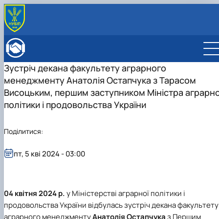
ПРО ФАКУЛЬТЕТ
Історія факультету
КАФЕДРИ
Зустріч декана факультету аграрного
Адміністрація факультету
ОСВІТНЯ ДІЯЛЬНІСТЬ
менеджменту Анатолія Остапчука з Тарасом
Бакалаврат
ВСТУПНИКУ
Магістратура
Загальна інформація
Висоцьким, першим заступником Міністра аграрно
МІЖНАРОДНА ДІЯЛЬНІСТЬ
Розклад
Бакалавр
Міжнародні партнери
ВЧЕНА РАДА
політики і продовольства України
Підготовка аспірантів
Магістр
Міжнародні програми з можливістю отримання
РАДА РОБОТОДАВЦІВ
Науково-дослідна робота
Доктор філософії (PhD)
подвійних дипломів (Double Degree Pr…
Поділитися:
Практичне навчання
Англомовна магістратура/ English speaking MSc
Виховна та спортивна робота
Program in Management
Сенат студентської організації факультету
пт, 5 кві 2024 - 03:00
Стипендія
04 квітня 2024 р.
у Міністерстві аграрної політики і
продовольства України відбулась зустріч декана факультету
аграрного менеджменту
Анатолія Остапчука
з Першим