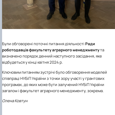
Були обговорені поточні питання діяльності
Ради
роботодавців факультету аграрного менеджменту
та
визначено порядок денний наступного засідання, яке
відбудеться у кінці квітня 2024 р.
Ключовим питанням зустрічі було обговорення моделей
співпраці НУБіП України з точки зору участі у грантових
програмах, до яких може бути залучений НУБіП України
загалом і факультет аграрного менеджменту, зокрема.
Олена Ковтун