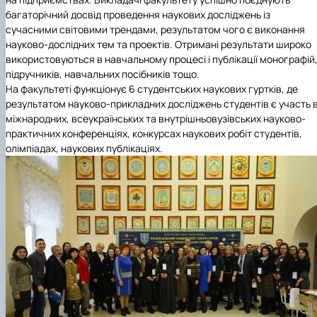
багаторічний досвід проведення наукових досліджень із
сучасними світовими трендами, результатом чого є виконання
науково-дослідних тем та проектів. Отримані результати широко
використовуються в навчальному процесі і публікації монографій
підручників, навчальних посібників тощо.
На факультеті функціонує 6 студентських наукових гуртків, де
результатом науково-прикладних досліджень студентів є участь 
міжнародних, всеукраїнських та внутрішньовузівських науково-
практичних конференціях, конкурсах наукових робіт студентів,
олімпіадах, наукових публікаціях.