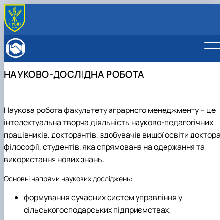
ПРО ФАКУЛЬТЕТ
Історія факультету
КАФЕДРИ
Адміністрація факультету
ОСВІТНЯ ДІЯЛЬНІСТЬ
НАУКОВО-ДОСЛІДНА РОБОТА
Бакалаврат
ВСТУПНИКУ
Магістратура
Загальна інформація
МІЖНАРОДНА ДІЯЛЬНІСТЬ
Розклад
Бакалавр
Міжнародні партнери
ВЧЕНА РАДА
Наукова робота факультету аграрного менеджменту – це
Підготовка аспірантів
Магістр
Міжнародні програми з можливістю отримання
РАДА РОБОТОДАВЦІВ
Науково-дослідна робота
інтелектуальна творча діяльність науково-педагогічних
Доктор філософії (PhD)
подвійних дипломів (Double Degree Pr…
Практичне навчання
Англомовна магістратура/ English speaking MSc
працівників, докторантів, здобувачів вищої освіти доктор
Виховна та спортивна робота
Program in Management
філософії, студентів, яка спрямована на одержання та
Сенат студентської організації факультету
використання нових знань.
Стипендія
Основні напрями наукових досліджень:
формування сучасних систем управління у
сільськогосподарських підприємствах;