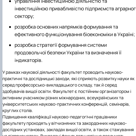
управління інвестиційною діяльністю та
інвестиційною привабливістю підприємств аграрног
сектору;
розробка основних напрямків формування та
ефективного функціонування біоекономіки в Україні;
розробка стратегії формування системи
продовольчої безпеки України та визначення її
індикаторів.
У рамках наукової діяльності факультет проводить науково-
практичні та дослідницькі заходи, які сприяють розвитку науки як
серед професорсько-викладацького складу, так й серед
здобувачів вищої освіти. Факультет є постійним організатором і
активним учасником різних міжнародних, всеукраїнських та
університетських науково-практичних конференцій, семінарів,
круглих столів.
Підвищення кваліфікації науково-педагогічні працівники
факультету проходять у вітчизняних та закордонних науково-
дослідних установах, закладах вищої освіти, а також стажування
на підприємствах. Викладачі факультету успішно поєднують