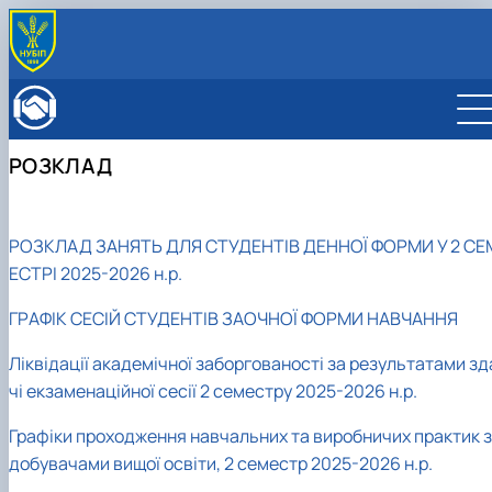
ПРО ФАКУЛЬТЕТ
Історія факультету
КАФЕДРИ
Адміністрація факультету
ОСВІТНЯ ДІЯЛЬНІСТЬ
РОЗКЛАД
Бакалаврат
ВСТУПНИКУ
Магістратура
Загальна інформація
МІЖНАРОДНА ДІЯЛЬНІСТЬ
Розклад
Бакалавр
Міжнародні партнери
ВЧЕНА РАДА
РОЗКЛАД ЗАНЯТЬ ДЛЯ СТУДЕНТІВ ДЕННОЇ ФОРМИ У 2 СЕ
Підготовка аспірантів
Магістр
Міжнародні програми з можливістю отримання
РАДА РОБОТОДАВЦІВ
Науково-дослідна робота
ЕСТРІ 2025-2026 н.р.
Доктор філософії (PhD)
подвійних дипломів (Double Degree Pr…
Практичне навчання
Англомовна магістратура/ English speaking MSc
ГРАФІК СЕСІЙ СТУДЕНТІВ ЗАОЧНОЇ ФОРМИ НАВЧАННЯ
Виховна та спортивна робота
Program in Management
Сенат студентської організації факультету
Ліквідації академічної заборгованості за результатами зд
Стипендія
чі екзаменаційної сесії 2 семестру 2025-2026 н.р.
Графіки проходження навчальних та виробничих практик з
добувачами вищої освіти, 2 семестр 2025-2026 н.р.