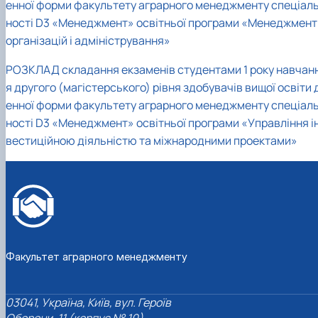
енної форми факультету аграрного менеджменту спеціал
ності D3 «Менеджмент» освітньої програми «Менеджмент
організацій і адміністрування»
РОЗКЛАД складання екзаменів студентами 1 року навчан
я другого (магістерського) рівня здобувачів вищої освіти 
енної форми факультету аграрного менеджменту спеціал
ності D3 «Менеджмент» освітньої програми «Управління і
вестиційною діяльністю та міжнародними проектами»
Факультет аграрного менеджменту
03041, Україна, Київ, вул. Героїв