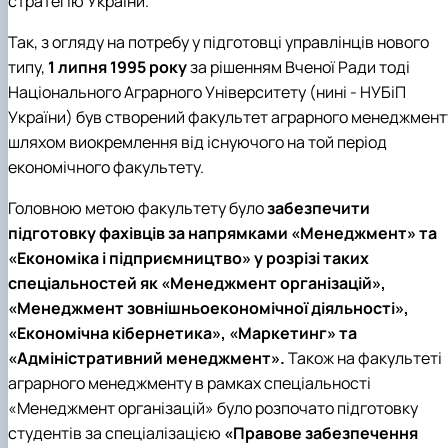
стратегію України.
Так, з огляду на потребу у підготовці управлінців нового
типу,
1 липня 1995 року
за рішенням Вченої Ради тоді
Національного Аграрного Університету (нині - НУБіП
України) був створений факультет аграрного менеджмент
шляхом виокремлення від існуючого на той період
економічного факультету.
Головною метою факультету було
забезпечити
підготовку фахівців за напрямками «Менеджмент» та
«Економіка і підприємництво» у розрізі таких
спеціальностей як «Менеджмент організацій»,
«Менеджмент зовнішньоекономічної діяльності»,
«Економічна кібернетика», «Маркетинг» та
«Адміністративний менеджмент».
Також на факультеті
аграрного менеджменту в рамках спеціальності
«Менеджмент організацій» було розпочато підготовку
студентів за спеціалізацією
«Правове забезпечення