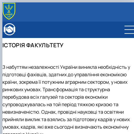
ПРО ФАКУЛЬТЕТ
Історія факультету
КАФЕДРИ
Адміністрація факультету
ОСВІТНЯ ДІЯЛЬНІСТЬ
ІСТОРІЯ ФАКУЛЬТЕТУ
Бакалаврат
ВСТУПНИКУ
Магістратура
Загальна інформація
МІЖНАРОДНА ДІЯЛЬНІСТЬ
Розклад
Бакалавр
Міжнародні партнери
ВЧЕНА РАДА
З набуттям незалежності України виникла необхідність у
Підготовка аспірантів
Магістр
Міжнародні програми з можливістю отримання
РАДА РОБОТОДАВЦІВ
Науково-дослідна робота
підготовці фахівців, здатних до управління економікою
Доктор філософії (PhD)
подвійних дипломів (Double Degree Pr…
Практичне навчання
Англомовна магістратура/ English speaking MSc
країни, зокрема її потужним аграрним сектором, у нових
Виховна та спортивна робота
Program in Management
ринкових умовах. Трансформація та структурна
Сенат студентської організації факультету
перебудова всіх галузей та секторів економіки
Стипендія
супроводжувалась на той період тяжкою кризою та
невизначеністю. Однак, провідні науковці та освітяни
прийняли виклик та взялись за підготовку кадрів у нових
умовах, кадрів, які вже сьогодні визначають економічну