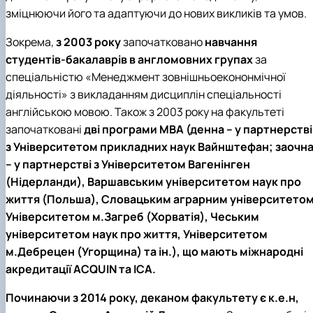
зміцнюючи його та адаптуючи до нових викликів та умов.
Зокрема,
з 2003 року
започатковано
навчання
студентів-бакалаврів в англомовних групах
за
спеціальністю «Менеджмент зовнішньоекононмічної
діяльності» з викладанням дисциплін спеціальності
англійською мовою. Також з 2003 року на факультеті
започатковані
дві програми МВА (денна – у партнерстві
з Університетом прикладних наук Вайнштефан; заочн
– у партнерстві з Університетом Вагенінген
(Нідерланди), Варшавським університетом наук про
життя (Польша), Словацьким аграрним університетом
Університетом м.Загреб (Хорватія), Чеським
університетом наук про життя, Університетом
м.Дебрецен (Угорщина) та ін.), що мають міжнародні
акредитації ACQUIN та ICA.
Починаючи з 2014 року, деканом факультету є к.е.н,