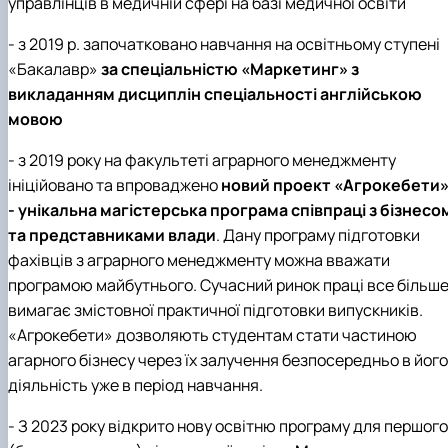
управлінців в медичній сфері на базі медичної освіти
- з 2019 р. започатковано навчання на освітньому ступені
«Бакалавр»
за спеціальністю «Маркетинг» з
викладанням дисциплін спеціальності англійською
мовою
- з 2019 року на факультеті аграрного менеджменту
ініційовано та впроваджено
новий проект «Агрокебети
- унікальна магістерська програма співпраці з бізнесо
та представниками влади
. Дану програму підготовки
фахівців з аграрного менеджменту можна вважати
програмою майбутнього. Сучасний ринок праці все більш
вимагає змістовної практичної підготовки випускників.
«Агрокебети» дозволяють студентам стати частиною
агарного бізнесу через їх залучення безпосередньо в його
діяльність уже в період навчання.
- З 2023 року відкрито нову освітню програму для першого