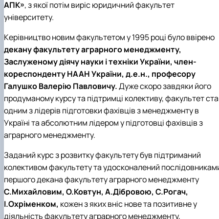
АПК»
, з якої потім виріс юридичний факультет
університету.
Керівництво новим факультетом у 1995 році було ввірено
декану факультету аграрного менеджменту,
Заслуженому діячу науки і техніки України, член-
кореспонденту НААН України, д.е.н., професору
Галушко Валерію Павловичу.
Дуже скоро завдяки його
продуманому курсу та підтримці колективу, факультет ста
одним з лідерів підготовки фахівців з менеджменту в
Україні та абсолютним лідером у підготовці фахівців з
аграрного менеджменту.
Заданий курс з розвитку факультету був підтриманий
колективом факультету та удосконалений послідовникам
першого декана факультету аграрного менеджменту
С.Михайловим, О.Ковтун, А.Дібровою, С.Рогач,
І.Охріменком,
кожен з яких вніс нове та позитивне у
діяльність факультету аграрного менеджменту,