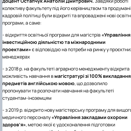
доцент Остапчук Анатолій Дмитрович.
Завдяки роботі
колективу факультету під його керівництвом та продумані
кадровій політиці були відкриті та впроваджені нові освітн
програми, а саме:
- відкриття освітньої програми для магістрів
«Управління
інвестиційною діяльністю та міжнародними
проектами»
є відповіддю на потреби на ринку у проєктни
менеджерах
- з 2018 р. на факультеті аграрного менеджменту відкрита
можливість навчання в
магістратурі зі 100% викладання
предметів англійською мовою
, що дозволило
пропонувати та розпочати навчання на факультеті
студентам-іноземцям
- з 2019 р. відкрито нову магістерську програму для вищог
медичного персоналу
«Управління закладами охорони
здоров’я»
, метою якої є удосконалення підготовки