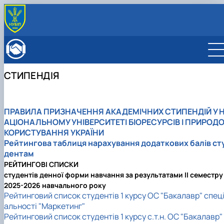
ПРО ФАКУЛЬТЕТ
Історія факультету
КАФЕДРИ
Адміністрація факультету
ОСВІТНЯ ДІЯЛЬНІСТЬ
СТИПЕНДІЯ
Бакалаврат
ВСТУПНИКУ
Магістратура
Загальна інформація
МІЖНАРОДНА ДІЯЛЬНІСТЬ
Розклад
Бакалавр
Міжнародні партнери
ВЧЕНА РАДА
ПРАВИЛА
ПРИЗНАЧЕННЯ АКАДЕМІЧНИХ СТИПЕНДІЙ У 
Підготовка аспірантів
Магістр
Міжнародні програми з можливістю отримання
РАДА РОБОТОДАВЦІВ
АЦІОНАЛЬНОМУ УНІВЕРСИТЕТІ БІОРЕСУРСІВ І ПРИРОД
Науково-дослідна робота
Доктор філософії (PhD)
подвійних дипломів (Double Degree Pr…
КОРИСТУВАННЯ УКРАЇНИ
Практичне навчання
Англомовна магістратура/ English speaking MSc
Рейтингова таблиця нарахування додаткових балів ст
Виховна та спортивна робота
Program in Management
дентам
Сенат студентської організації факультету
РЕЙТИНГОВІ СПИСКИ
Стипендія
студентів денної форми навчання за результатами IІ семестру
2025-2026 навчального року
Рейтинговий список студентів 1 курсу ОС "Бакалавр" спец
альності "Маркетинг"
Рейтинговий список студентів 1 курсу с.т.н. ОС "Бакалавр"