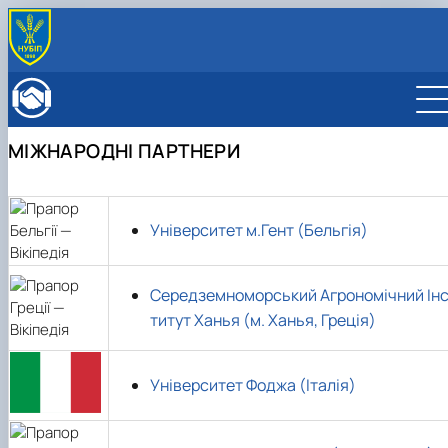
ПРО ФАКУЛЬТЕТ
Історія факультету
КАФЕДРИ
Адміністрація факультету
ОСВІТНЯ ДІЯЛЬНІСТЬ
МІЖНАРОДНІ ПАРТНЕРИ
Бакалаврат
ВСТУПНИКУ
Магістратура
Загальна інформація
МІЖНАРОДНА ДІЯЛЬНІСТЬ
Розклад
Бакалавр
Міжнародні партнери
ВЧЕНА РАДА
Підготовка аспірантів
Магістр
Міжнародні програми з можливістю отримання
Університет м.Гент (Бельгія)
РАДА РОБОТОДАВЦІВ
Науково-дослідна робота
Доктор філософії (PhD)
подвійних дипломів (Double Degree Pr…
Практичне навчання
Англомовна магістратура/ English speaking MSc
Виховна та спортивна робота
Program in Management
Середземноморський Агрономічний Ін
Сенат студентської організації факультету
титут Ханья (м. Ханья, Греція)
Стипендія
Університет Фоджа (Італія)