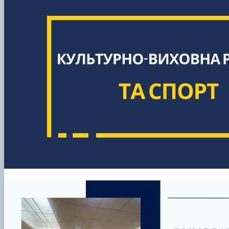
Виховна та спортивна робота
Сенат студентської організації факультету
Стипендія