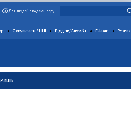
Для людей з вадами зору
ments
ар
Факультети / ННІ
Відділи/Служби
E-learn
Розкл
ДАВЦІВ