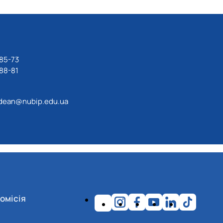
85-73
88-81
dean@nubip.edu.ua
омісія