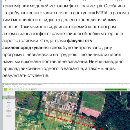
тривимірних моделей методом фотограмметрії. Особливо
затребувані вони стали з появою доступних БПЛА, а разом з
тим і можливістю швидко та дешево проводити зйомку з
повітря. Таким чином виділився окремий клас програм
автоматизованої фотограмметричної обробки матеріалів
аерофотозйомки. Студентами
факультету
землевпорядкування
також було випробувано дану
програму і, незважаючи на труднощі, що виникали перед
нами, ми виконали поставлене завдання. Нижче наведено
приклад виконання одного із варіантів, а також кінцеві
результати студентів.