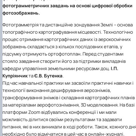
фотограмметричних завдань на основі цифрової обробки
фотозображень.
Фотограмметрія та дистанційне зондування Землі – основа
топографічного картографування місцевості. Технологічно
процес отримання картографічних даних із аерокосмічних
зображень складається з кількох послідовних етапів, у
підсумку отримують ортофотоплан. Перед студентами
стояло завдання створити його за підтримки викладачів
кафедри управління земельними ресурсами доц.
І.П.
Купріянчик
та
Є.В. Бутенка
.
Під час навчальної практики ми засвоїли практичні навички і
технології виконання дешифрування аерознімків,
трансформування знімків і складання картографічних планів
за матеріалами аерофотознімання, 3D моделювання. На базі
платформи Zoom відбувались конференції і ми мали
можливість ділитися своїми результатами та задавати
питання, які в них виникали в ході роботи. Також, кожного дн
необхідно було відмічатися в цей час в онлайн-журналі.