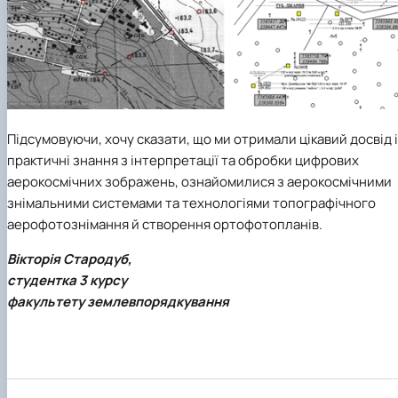
Підсумовуючи, хочу сказати, що ми отримали цікавий досвід і
практичні знання з інтерпретації та обробки цифрових
аерокосмічних зображень, ознайомилися з аерокосмічними
знімальними системами та технологіями топографічного
аерофотознімання й створення ортофотопланів.
Вікторія Стародуб,
студентка 3 курсу
факультету землевпорядкування