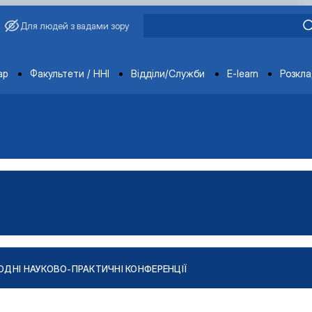
Для людей з вадами зору
ments
ар
Факультети / ННІ
Відділи/Служби
E-learn
Розкл
ДНІ НАУКОВО-ПРАКТИЧНІ КОНФЕРЕНЦІЇ