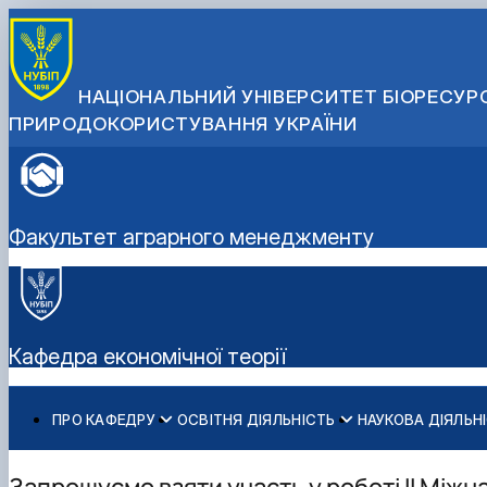
НАЦІОНАЛЬНИЙ УНІВЕРСИТЕТ БІОРЕСУРС
ПРИРОДОКОРИСТУВАННЯ УКРАЇНИ
Факультет аграрного менеджменту
Кафедра економічної теорії
ПРО КАФЕДРУ
ОСВІТНЯ ДІЯЛЬНІСТЬ
НАУКОВА ДІЯЛЬН
Історія кафедри
Бакалаврат
Про наукову діяльність
Склад кафедри
Навчально-методичне забезпечення: робочі програми
Аспіранти кафедри
Запрошуємо взяти участь у роботі II Між