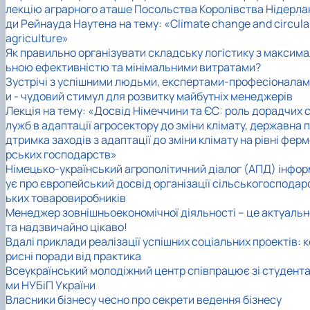
лекцію аграрного аташе Посольства Королівства Нідерла
ди Рейнауда Наутена на тему: «Climate change and circula
agriculture»
Як правильно організувати складську логістику з максима
ьною ефективністю та мінімальними витратами?
Зустрічі з успішними людьми, експертами-професіоналам
и - чудовий стимул для розвитку майбутніх менеджерів
Лекція на тему: «Досвід Німеччини та ЄС: роль дорадчих 
лужб в адаптації агросектору до зміни клімату, державна п
дтримка заходів з адаптації до зміни клімату на рівні фер
рських господарств»
Німецько-український агрополітичний діалог (АПД) інфор
ує про європейський досвід організації сільськогосподар
ьких товаровиробників
Менеджер зовнішньоекономічної діяльності – це актуальн
та надзвичайно цікаво!
Вдалі приклади реалізації успішних соціальних проектів: к
рисні поради від практика
Всеукраїнський молодіжний центр співпрацює зі студент
ми НУБіП України
Власники бізнесу чесно про секрети ведення бізнесу