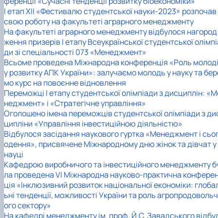
ференції «Сучасні тенденції розвитку біоекономіки»
I етап XII «Фестивалю студентської науки-2023» розпочав
свою роботу на факультеті аграрного менеджменту
На факультеті аграрного менеджменту відбулося нагород
ження призерів І етапу Всеукраїнської студентської олімпі
ди зі спеціальності 073 «Менеджмент»
Всьоме проведена Міжнародна конференція «Роль молод
у розвитку АПК України»: залучаємо молодь у науку та бер
мо курс на повоєнне відновлення
Переможці І етапу студентської олімпіади з дисциплін: «М
неджмент» і «Стратегічне управління»
Оголошено імена переможців студентської олімпіади з ди
ципліни «Управління інвестиційною діяльністю»
Відбулося засідання наукового гуртка «Менеджмент і сьо
одення», присвячене Міжнародному дню жінок та дівчат у
науці
Кафедрою виробничого та інвестиційного менеджменту б
ла проведена VI Міжнародна науково-практична конфере
ція «Інклюзивний розвиток національної економіки: глоба
ьні тенденції, можливості України та роль агропродовольч
ого сектору»
На кафедрі менеджменту ім. проф. Й.С. Завадського відбу