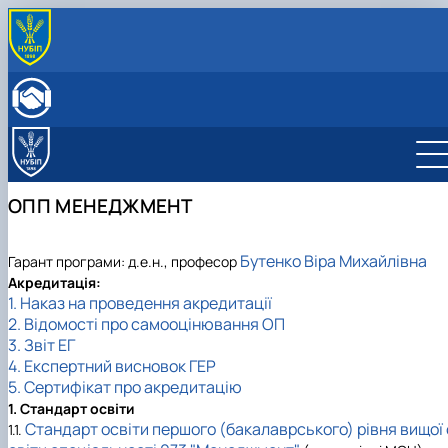
ПРО КАФЕДРУ
Історія кафедри
ОСВІТНЯ ДІЯЛЬНІСТЬ
Склад кафедри
Бакалаврат
НАУКОВА ДІЯЛЬНІСТЬ
Структурні підрозділи кафедри
Навчально-методичне забезпечення: робочі
Менеджмент
Про наукову діяльність
МІЖНАРОДНА ДІЯЛЬНІСТЬ
Навчально-наукова лабораторія
програми та ЕНК
Аспіранти кафедри
СТУДЕНТСЬКИЙ ГУРТОК
ОПП МЕНЕДЖМЕНТ
МІЖНАРОДНІ НАУКОВО-ПРАКТИЧНІ КОНФЕРЕНЦІЇ
Бутенко Віра Михайлівна
Гарант програми: д.е.н., професор
Акредитація:
1. Наказ на проведення акредитації
2. Відомості про самооцінювання ОП
3. Звіт ЕГ
4. Експертний висновок ГЕР
5. Сертифікат про акредитацію
1. Стандарт освіти
Стандарт освіти першого (бакалаврського) рівня вищої 
1.1.