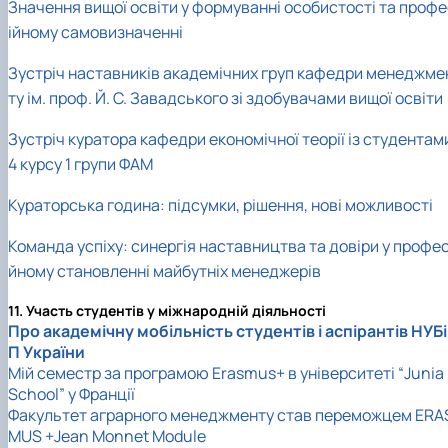
Значення вищої освіти у формуванні особистості та профе
ійному самовизначенні
Зустріч наставників академічних груп кафедри менеджме
ту ім. проф. Й. С. Завадського зі здобувачами вищої освіти
Зустріч куратора кафедри економічної теорії із студентам
4 курсу 1 групи ФАМ
Кураторська година: підсумки, рішення, нові можливості
Команда успіху: синергія наставництва та довіри у профес
йному становленні майбутніх менеджерів
11. Участь студентів у міжнародній діяльності
Про академічну мобільність студентів і аспірантів НУБі
П України
Мій семестр за програмою Erasmus+ в університеті “Junia
School” у Франції
Факультет аграрного менеджменту став переможцем ERA
MUS +Jean Monnet Module