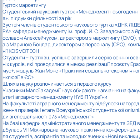
Гурток маркетингу
Студентський науковий гурток «Менеджмент і сьогоденн
я»: підсумки діяльності за рік
Зустріч членів студентського наукового гуртка «ДНК ЛІДЕ
РА» кафедри менеджменту ім. проф. Й. С. Завадського з Я
ославом Алексейчуком, директором з маркетингу (CMO), 
а з Мариною Бондар, директором з персоналу (СРО), комп
нії KOSMOTECH
Студенти – гуртківці успішно завершили серію осінніх осві
ніх курсів, які проводилися в межах реалізації проєкту Ера
мус+, модуль Жан Моне «Практики соціально-економічної 
нклюзії в ЄС»
Шлях в науку розпочинається з першого курсу
Учасники Малої академії наук обирають навчання на факу
ьтеті аграрного менеджменту НУБіП України
На факультеті аграрного менеджменту відбулося нагород
ження призерів І етапу Всеукраїнської студентської олімпі
ди зі спеціальності 073 «Менеджмент»
На базі кафедри адміністративного менеджменту та ЗЕД в
дбулась VІІ Міжнародна науково-практична конференція 
ля студентів, аспірантів та молодих вчених «Нові виклики 