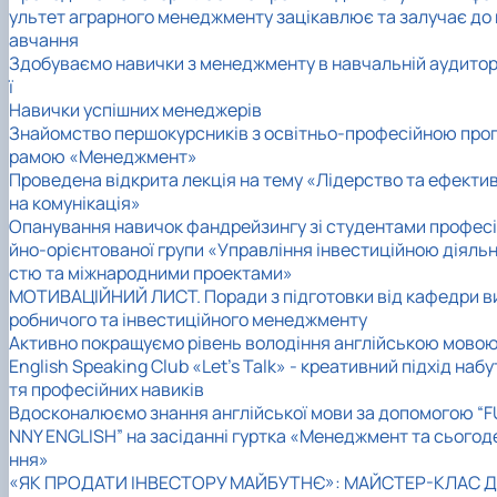
ультет аграрного менеджменту зацікавлює та залучає до 
авчання
Здобуваємо навички з менеджменту в навчальній аудитор
ї
Навички успішних менеджерів
Знайомство першокурсників з освітньо-професійною про
рамою «Менеджмент»
Проведена відкрита лекція на тему «Лідерство та ефекти
на комунікація»
Опанування навичок фандрейзингу зі студентами професі
йно-орієнтованої групи «Управління інвестиційною діяльн
стю та міжнародними проектами»
МОТИВАЦІЙНИЙ ЛИСТ. Поради з підготовки від кафедри в
робничого та інвестиційного менеджменту
Активно покращуємо рівень володіння англійською мово
English Speaking Club «Let’s Talk» - креативний підхід набу
тя професійних навиків
Вдосконалюємо знання англійської мови за допомогою “F
NNY ENGLISH” на засіданні гуртка «Менеджмент та сьогод
ння»
«ЯК ПРОДАТИ ІНВЕСТОРУ МАЙБУТНЄ»: МАЙСТЕР-КЛАС Д