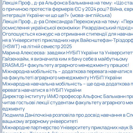
Лекція Проф., д-ра Альфонса Бальманна на тему: «Що ста
о причиною протестів фермерів ЄС у 2024 році? Війна, євр
інтеграція України чи що ще?» (мова-англійська)
Лекція Проф., д-ра Олександра Перехожука на тему: «Пер
осмислення української економіки: Рікардіанський підхід
Оголошується конкурс на отримання стипендії для навча
ня в Університеті прикладних наук Вайєнштефан-Тріздор
(HSWT) на літній семестр 2025
Марина Алексеєва: завдяки НУБіП України та Університет
Гайзенхайм, я визначила ким я бачу себе в майбутньому
ERASMUS+ факультету аграрного менеджменту працює!
Міжнародна мобільність – додаткова перевага навчатися
на факультеті аграрного менеджменту НУБіП України
Міжнародна навчальна мобільність – ще одна додаткова 
еревага навчатися в НУБіП України
Директор інституту ІАМО професор Альфонс Бальманн пр
читав гостьові лекції студентам факультету аграрного ме
еджменту
Людмила Данілочкіна розповіла про досвід навчання в Сл
вацькому аграрному університеті
Міжнародне партнерство Університету прикладних наук В