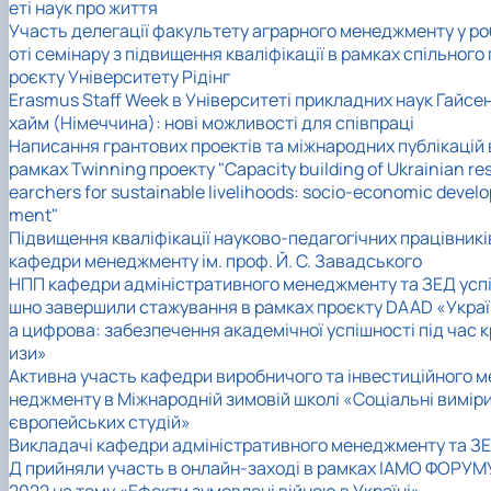
еті наук про життя
Участь делегації факультету аграрного менеджменту у ро
оті семінару з підвищення кваліфікації в рамках спільного 
роєкту Університету Рідінг
Erasmus Staff Week в Університеті прикладних наук Гайсе
хайм (Німеччина): нові можливості для співпраці
Написання грантових проектів та міжнародних публікацій 
рамках Twinning проекту "Capacity building of Ukrainian re
earchers for sustainable livelihoods: socio-economic develo
ment"
Підвищення кваліфікації науково-педагогічних працівникі
кафедри менеджменту ім. проф. Й. С. Завадського
НПП кафедри адміністративного менеджменту та ЗЕД усп
шно завершили стажування в рамках проєкту DAAD «Украї
а цифрова: забезпечення академічної успішності під час к
изи»
Активна участь кафедри виробничого та інвестиційного м
неджменту в Міжнародній зимовій школі «Соціальні вимір
європейських студій»
Викладачі кафедри адміністративного менеджменту та ЗЕ
Д прийняли участь в онлайн-заході в рамках IAMO ФОРУМ