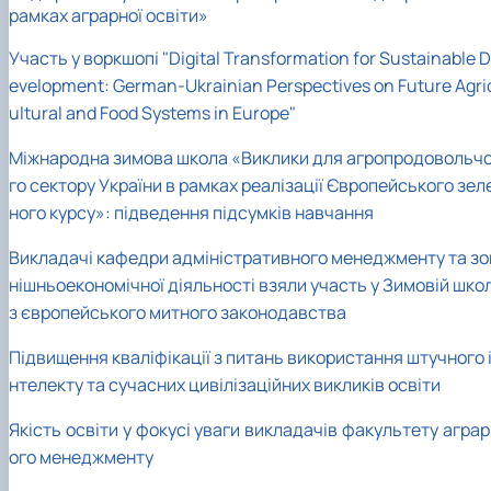
рамках аграрної освіти»
Участь у воркшопі "Digital Transformation for Sustainable D
evelopment: German-Ukrainian Perspectives on Future Agri
ultural and Food Systems in Europe"
Міжнародна зимова школа «Виклики для агропродовольч
го сектору України в рамках реалізації Європейського зел
ного курсу»: підведення підсумків навчання
Викладачі кафедри адміністративного менеджменту та зо
нішньоекономічної діяльності взяли участь у Зимовій школ
з європейського митного законодавства
Підвищення кваліфікації з питань використання штучного 
нтелекту та сучасних цивілізаційних викликів освіти
Якість освіти у фокусі уваги викладачів факультету агра
ого менеджменту