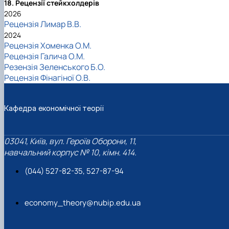
18. Рецензії стейкхолдерів
2026
Рецензія Лимар В.В.
2024
Рецензія Хоменка О.М.
Рецензія Галича О.М.
Резензія Зеленського Б.О.
Рецензія Фінагіної О.В.
Кафедра економічної теорії
03041, Київ, вул. Героїв Оборони, 11,
навчальний корпус № 10, кімн. 414.
(044) 527-82-35, 527-87-94
economy_theory@nubip.edu.ua