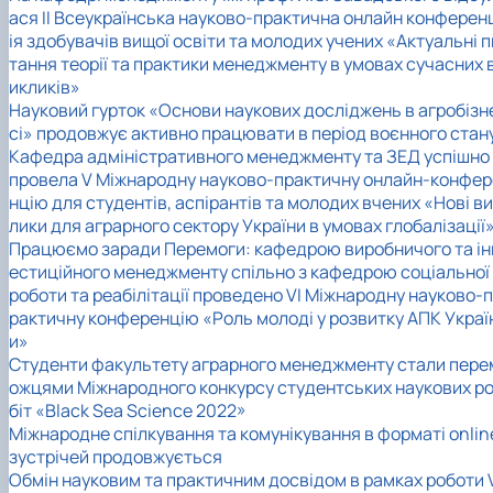
ася ІІ Всеукраїнська науково-практична онлайн конферен
ія здобувачів вищої освіти та молодих учених «Актуальні п
тання теорії та практики менеджменту в умовах сучасних 
икликів»
Науковий гурток «Основи наукових досліджень в агробізн
сі» продовжує активно працювати в період воєнного стан
Кафедра адміністративного менеджменту та ЗЕД успішно
провела V Міжнародну науково-практичну онлайн-конфер
нцію для студентів, аспірантів та молодих вчених «Нові в
лики для аграрного сектору України в умовах глобалізації
Працюємо заради Перемоги: кафедрою виробничого та ін
естиційного менеджменту спільно з кафедрою соціальної
роботи та реабілітації проведено VI Міжнародну науково-п
рактичну конференцію «Роль молоді у розвитку АПК Украї
и»
Студенти факультету аграрного менеджменту стали пере
ожцями Міжнародного конкурсу студентських наукових р
біт «Black Sea Science 2022»
Міжнародне спілкування та комунікування в форматі onlin
зустрічей продовжується
Обмін науковим та практичним досвідом в рамках роботи 