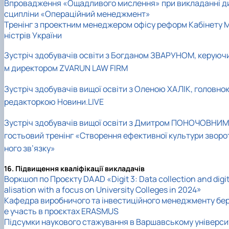
Впровадження «Ощадливого мислення» при викладанні д
сципліни «Операційний менеджмент»
Тренінг з проектним менеджером офісу реформ Кабінету М
ністрів України
Зустріч здобувачів освіти з Богданом ЗВАРУНОМ, керуюч
м директором ZVARUN LAW FIRM
Зустріч здобувачів вищої освіти з Оленою ХАЛІК, головно
редакторкою Новини.LIVE
Зустріч здобувачів вищої освіти з Дмитром ПОНОЧОВНИМ
гостьовий тренінг «Створення ефективної культури зворо
ного зв’язку»
16. Підвищення кваліфікації викладачів
Воркшоп по Проєкту DAAD «Digit 3: Data collection and digi
alisation with a focus on University Colleges in 2024»
Кафедра виробничого та інвестиційного менеджменту бе
е участь в проєктах ERASMUS
Підсумки наукового стажування в Варшавському універси