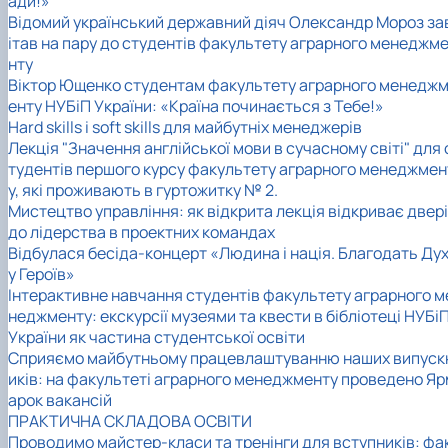
ади!»
Відомий український державний діяч Олександр Мороз за
ітав на пару до студентів факультету аграрного менеджм
нту
Віктор Ющенко студентам факультету аграрного менедж
енту НУБіП України: «Країна починається з Тебе!»
Hard skills і soft skills для майбутніх менеджерів
Лекція "Значення англійської мови в сучасному світі" для 
тудентів першого курсу факультету аграрного менеджмен
у, які проживають в гуртожитку № 2.
Мистецтво управління: як відкрита лекція відкриває двері
до лідерства в проектних командах
Відбулася бесіда-концерт «Людина і нація. Благодать Ду
у Героїв»
Інтерактивне навчання студентів факультету аграрного м
неджменту: екскурсії музеями та квести в бібліотеці НУБі
України як частина студентської освіти
Сприяємо майбутньому працевлаштуванню наших випуск
иків: на факультеті аграрного менеджменту проведено Яр
арок вакансій
ПРАКТИЧНА СКЛАДОВА ОСВІТИ
Проводимо майстер-класи та тренінги для вступників: фа