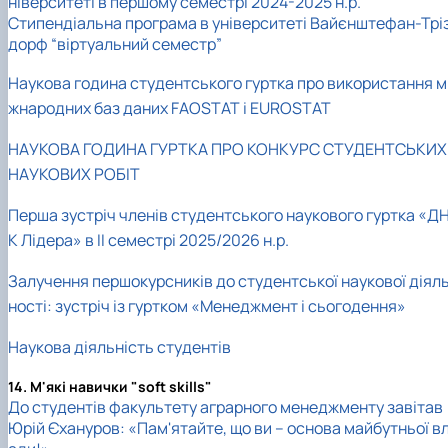
ніверситеті в першому семестрі 2024-2025 н.р.
Стипендіальна програма в університеті Вайєнштефан-Трі
дорф “віртуальний семестр”
Наукова година студентського гуртка про використання м
жнародних баз даних FAOSTAT і EUROSTAT
НАУКОВА ГОДИНА ГУРТКА ПРО КОНКУРС СТУДЕНТСЬКИХ
НАУКОВИХ РОБІТ
Перша зустріч членів студентського наукового гуртка «Д
К Лідера» в ІІ семестрі 2025/2026 н.р.
Залучення першокурсників до студентської наукової діял
ності: зустріч із гуртком «Менеджмент і сьогодення»
Наукова діяльність студентів
14. М'які навички "soft skills"
До студентів факультету аграрного менеджменту завітав
Юрій Єхануров: «Пам'ятайте, що ви – основа майбутньої в