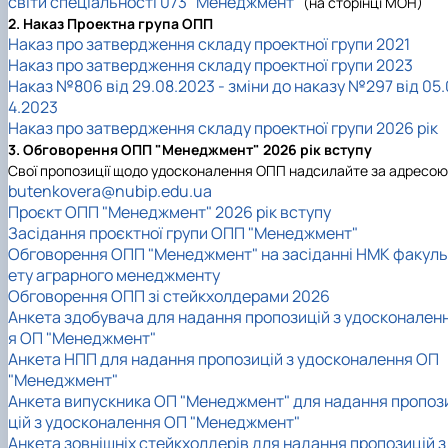
світи спеціальності 073 "Менеджмент"
(на сторінці МОН)
2. Наказ Проектна група ОПП
Наказ про затвердження складу проектної групи 2021
Наказ про затвердження складу проектної групи 2023
Наказ №806 від 29.08.2023 - зміни до наказу №297 від 05.
4.2023
Наказ про затвердження складу проектної групи 2026 рік
3. Обговорення
ОПП "Менеджмент" 2026 рік вступу
Свої пропозиції щодо удосконалення ОПП надсилайте за адресою
butenkovera@nubip.edu.ua
Проєкт ОПП "Менеджмент" 2026 рік вступу
Засідання проєктної групи ОПП "Менеджмент"
Обговорення ОПП "Менеджмент" на засіданні НМК факуль
ету аграрного менеджменту
Обговорення ОПП зі стейкхолдерами 2026
Анкета здобувача для надання пропозицій з удосконален
я ОП "Менеджмент"
Анкета НПП для надання пропозицій з удосконалення ОП
"Менеджмент"
Анкета випускника ОП "Менеджмент" для надання пропоз
цій з удосконалення ОП "Менеджмент"
Анкета зовнішніх стейкхолдерів для надання пропозицій з