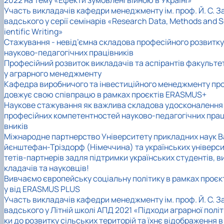
2022 на тему «Ефекти зумовлені війною в Україні»
Участь викладачів кафедри менеджменту ім. проф. Й. С. З
вадського у серії семінарів «Research Data, Methods and 
ientific Writing»
Стажування - невід’ємна складова професійного розвитку
науково-педагогічних працівників
Професійний розвиток викладачів та аспірантів факульте
у аграрного менеджменту
Кафедра виробничого та інвестиційного менеджменту пр
довжує свою співпрацю в рамках проєктів ERASMUS+
Наукове стажування як важлива складова удосконалення
професійних компетентностей науково-педагогічних прац
вників
Міжнародне партнерство Університету прикладних наук В
йєнштефан-Тріздорф (Німеччина) та українських універс
тетів-партнерів задля підтримки українських студентів, в
кладачів та науковців!
Вивчаємо європейську соціальну політику в рамках проєк
у від ERASMUS PLUS
Участь викладачів кафедри менеджменту ім. проф. Й. С. З
вадського у Літній школі АПД 2021 «Підходи аграрної полі
ки до розвитку сільських територій та їхнє відображення в