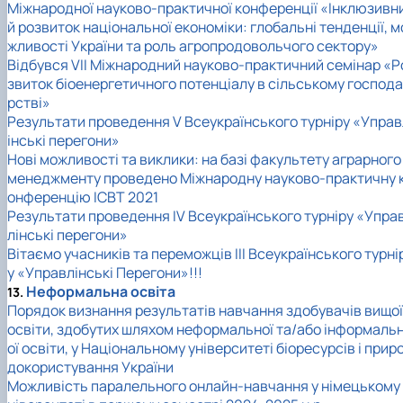
Міжнародної науково-практичної конференції «Інклюзивн
й розвиток національної економіки: глобальні тенденції, м
жливості України та роль агропродовольчого сектору»
Відбувся VII Міжнародний науково-практичний семінар «Р
звиток біоенергетичного потенціалу в сільському господа
рстві»
Результати проведення V Всеукраїнського турніру «Управ
інські перегони»
Нові можливості та виклики: на базі факультету аграрного
менеджменту проведено Міжнародну науково-практичну 
онференцію ICBT 2021
Результати проведення ІV Всеукраїнського турніру «Упра
лінські перегони»
Вітаємо учасників та переможців III Всеукраїнського турні
у «Управлінські Перегони»!!!
Неформальна освіта
13.
Порядок визнання результатів навчання здобувачів вищої
освіти, здобутих шляхом неформальної та/або інформаль
ої освіти, у Національному університеті біоресурсів і прир
докористування України
Можливість паралельного онлайн-навчання у німецькому 