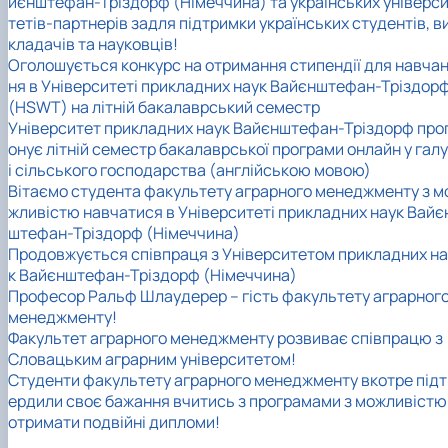
йєнштефан-Тріздорф (Німеччина) та українських універс
тетів-партнерів задля підтримки українських студентів, в
кладачів та науковців!
Оголошується конкурс на отримання стипендії для навча
ня в Університеті прикладних наук Вайєнштефан-Тріздор
(HSWT) на літній бакалаврський семестр
Університет прикладних наук Вайєнштефан-Тріздорф про
онує літній семестр бакалаврської програми онлайн у гал
і сільського господарства (англійською мовою)
Вітаємо студента факультету аграрного менеджменту з м
жливістю навчатися в Університеті прикладних наук Вайє
штефан-Тріздорф (Німеччина)
Продовжується співпраця з Університетом прикладних на
к Вайєнштефан-Тріздорф (Німеччина)
Професор Ральф Шлаудерер – гість факультету аграрног
менеджменту!
Факультет аграрного менеджменту розвиває співпрацю з
Словацьким аграрним університетом!
Студенти факультету аграрного менеджменту вкотре підт
ердили своє бажання вчитись з програмами з можливістю
отримати подвійні дипломи!