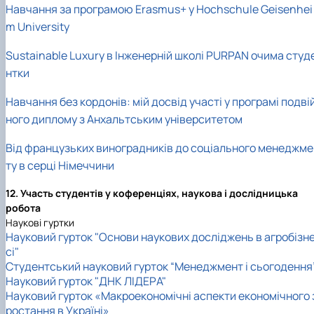
Навчання за програмою Erasmus+ у Hochschule Geisenhei
m University
Sustainable Luxury в Інженерній школі PURPAN очима студ
нтки
Навчання без кордонів: мій досвід участі у програмі подві
ного диплому з Анхальтським університетом
Від французьких виноградників до соціального менеджме
ту в серці Німеччини
12. Участь студентів у коференціях, наукова і дослідницька
робота
Наукові гуртки
Науковий гурток "Основи наукових досліджень в агробізн
сі"
Студентський науковий гурток “Менеджмент і сьогодення
Науковий гурток "ДНК ЛІДЕРА"
Науковий гурток «Макроекономічні аспекти економічного 
ростання в Україні»