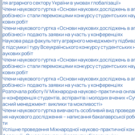
ля аграрного сектору України в умовах глобалізації»
Члени наукового гуртка «Основи наукових досліджень в а
робізнесі» стали переможцями конкурсу студентських на
кових робіт
Члени наукового гуртка «Основи наукових досліджень в а
робізнесі» подають заявки на участь у конференціях
Наукова рада факультету аграрного менеджменту підбив
є підсумки І туру Всеукраїнського конкурсу студентських 
аукових робіт
Члени наукового гуртка «Основи наукових досліджень в а
робізнесі» стали переможцями конкурсу студентських на
кових робіт
Члени наукового гуртка «Основи наукових досліджень в а
робізнесі» подають заявки на участь у конференціях
Розпочала роботу IV Міжнародна науково-практична онла
н-конференція студентів, аспірантів і молодих вчених «Су
асний менеджмент: виклики та можливості»
Члени наукового гуртка вивчають особливий вид проведе
ня наукового дослідження – написання бакалаврської роб
ти
Успішне проведення Міжнародної науково-практичної кон