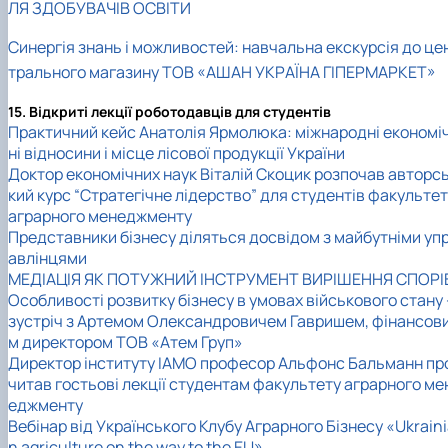
ЛЯ ЗДОБУВАЧІВ ОСВІТИ
Синергія знань і можливостей: навчальна екскурсія до це
трального магазину ТОВ «АШАН УКРАЇНА ГІПЕРМАРКЕТ»
15. Відкриті лекції роботодавців для студентів
Практичний кейс Анатолія Ярмолюка: міжнародні економі
ні відносини і місце лісової продукції України
Доктор економічних наук Віталій Скоцик розпочав авторс
кий курс “Стратегічне лідерство” для студентів факульте
аграрного менеджменту
Представники бізнесу діляться досвідом з майбутніми уп
авлінцями
МЕДІАЦІЯ ЯК ПОТУЖНИЙ ІНСТРУМЕНТ ВИРІШЕННЯ СПОРІ
Особливості розвитку бізнесу в умовах військового стану 
зустріч з Артемом Олександровичем Гавришем, фінансов
м директором ТОВ «Атем Груп»
Директор інституту ІАМО професор Альфонс Бальманн пр
читав гостьові лекції студентам факультету аграрного ме
еджменту
Вебінар від Українського Клубу Аграрного Бізнесу «Ukrain
n agriculture on the way to the EU»