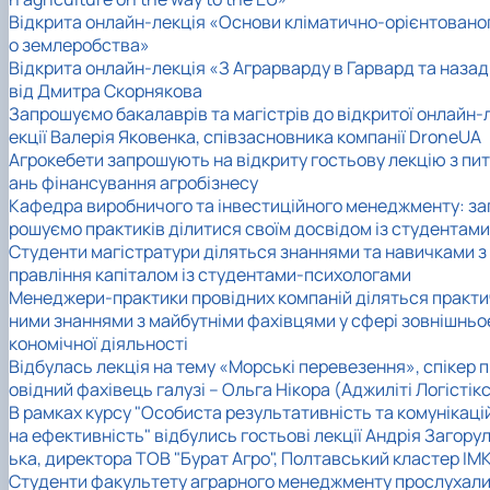
Відкрита онлайн-лекція «Основи кліматично-орієнтовано
о землеробства»
Відкрита онлайн-лекція «З Аграрварду в Гарвард та назад
від Дмитра Скорнякова
Запрошуємо бакалаврів та магістрів до відкритої онлайн-
екції Валерія Яковенка, співзасновника компанії DroneUA
Агрокебети запрошують на відкриту гостьову лекцію з пит
ань фінансування агробізнесу
Кафедра виробничого та інвестиційного менеджменту: за
рошуємо практиків ділитися своїм досвідом із студентами
Студенти магістратури діляться знаннями та навичками з 
правління капіталом із студентами-психологами
Менеджери-практики провідних компаній діляться практи
ними знаннями з майбутніми фахівцями у сфері зовнішньо
кономічної діяльності
Відбулась лекція на тему «Морські перевезення», спікер 
овідний фахівець галузі – Ольга Нікора (Аджиліті Логістікс
В рамках курсу "Особиста результативність та комунікаці
на ефективність" відбулись гостьові лекції Андрія Загору
ька, директора ТОВ "Бурат Агро", Полтавський кластер ІМ
Студенти факультету аграрного менеджменту прослухал