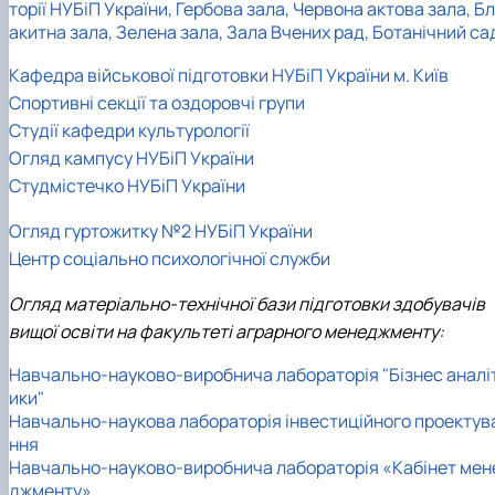
торії НУБіП України, Гербова зала, Червона актова зала, Бл
акитна зала, Зелена зала, Зала Вчених рад, Ботанічний са
Кафедра військової підготовки НУБіП України м. Київ
Спортивні секції та оздоровчі групи
Студії кафедри культурології
Огляд кампусу НУБіП України
Студмістечко НУБіП України
Огляд гуртожитку №2 НУБіП України
Центр соціально психологічної служби
Огляд матеріально-технічної бази підготовки здобувачів
вищої освіти на факультеті аграрного менеджменту:
Навчально-науково-виробнича лабораторія "Бізнес аналі
ики"
Навчально-наукова лабораторія інвестиційного проектув
ння
Навчально-науково-виробнича лабораторія «Кабінет мен
джменту»