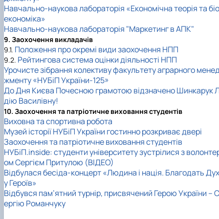
Навчально-наукова лабораторія «Економічна теорія та бі
економіка»
Навчально-наукова лабораторія "Маркетинг в АПК"
9. Заохочення викладачів
Положення про окремі види заохочення НПП
9.1.
Рейтингова система оцінки діяльності НПП
9.2.
Урочисте зібрання колективу факультету аграрного мене
жменту «НУБіП України-125»
До Дня Києва Почесною грамотою відзначено Шинкарук Л
дію Василівну!
10. Заохочення та патріотичне виховання студентів
Виховна та спортивна робота
Музей історії НУБіП України гостинно розкриває двері
Заохочення та патріотичне виховання студентів
НУБіП.inside: студенти університету зустрілися з волонте
ом Сергієм Притулою (ВІДЕО)
Відбулася бесіда-концерт «Людина і нація. Благодать Ду
у Героїв»
Відбувся пам’ятний турнір, присвячений Герою України – 
ергію Романчуку