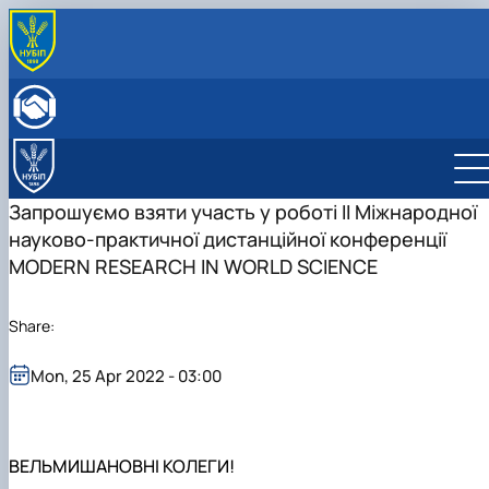
ПРО КАФЕДРУ
Історія кафедри
НАВЧАЛЬНА РОБОТА
Склад кафедри
Бакалаврат
НАУКОВА РОБОТА
Структурні підрозділи кафедри
Навчально-методичне забезпечення: робочі
Менеджмент
Про наукову діяльність
МІЖНАРОДНА ДІЯЛЬНІСТЬ
Навчально-наукова лабораторія
програми та ЕНК
Аспіранти кафедри
НАУКОВИЙ ГУРТОК
Запрошуємо взяти участь у роботі II Міжнародної
МІЖНАРОДНІ НАУКОВО-ПРАКТИЧНІ КОНФЕРЕНЦІЇ
науково-практичної дистанційної конференції
MODERN RESEARCH IN WORLD SCIENCE
Share:
Mon, 25 Apr 2022 - 03:00
ВЕЛЬМИШАНОВНІ КОЛЕГИ!