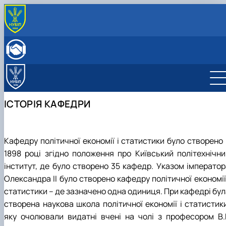
ПРО КАФЕДРУ
Історія кафедри
ОСВІТНЯ ДІЯЛЬНІСТЬ
Склад кафедри
Бакалаврат
НАУКОВА ДІЯЛЬНІСТЬ
Структурні підрозділи кафедри
Навчально-методичне забезпечення: робочі
Менеджмент
Про наукову діяльність
МІЖНАРОДНА ДІЯЛЬНІСТЬ
Навчально-наукова лабораторія
програми та ЕНК
Аспіранти кафедри
СТУДЕНТСЬКИЙ ГУРТОК
ІСТОРІЯ КАФЕДРИ
МІЖНАРОДНІ НАУКОВО-ПРАКТИЧНІ КОНФЕРЕНЦІЇ
Кафедру політичної економії і статистики було створено 
1898 році згідно положення про Київський політехнічни
інститут, де було створено 35 кафедр. Указом імператор
Олександра ІІ було створено кафедру політичної економії
статистики – де зазначено одна одиниця. При кафедрі бул
створена наукова школа політичної економії і статистики
яку очолювали видатні вчені на чолі з професором В.Г