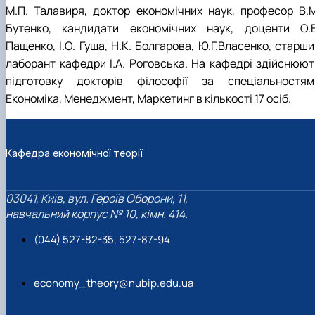
М.П. Талавиря, доктор економічних наук, професор В.М
Бутенко, кандидати економічних наук, доценти О.В
Пащенко, І.О. Гуща, Н.К. Болгарова, Ю.Г.Власенко, старш
лаборант кафедри І.А. Роговська. На кафедрі здійснюют
підготовку докторів філософії за спеціальностям
Економіка, Менеджмент, Маркетинг в кількості 17 осіб.
Кафедра економічної теорії
03041, Київ, вул. Героїв Оборони, 11,
навчальний корпус № 10, кімн. 414.
(044) 527-82-35, 527-87-94
economy_theory@nubip.edu.ua