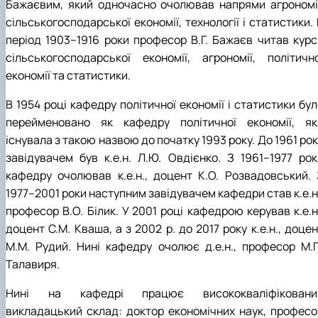
Бажаєвим, який одночасно очолював напрями агрономії
сільськогосподарської економії, технології і статистики.
період 1903–1916 роки професор В.Г. Бажаєв читав курс
сільськогосподарської економії, агрономії, політично
економії та статистики.
В 1954 році кафедру політичної економії і статистики бу
перейменовано як кафедру політичної економії, як
існувала з такою назвою до початку 1993 року. До 1961 ро
завідувачем був к.е.н. Л.Ю. Овдієнко. З 1961–1977 рок
кафедру очолював к.е.н., доцент К.О. Розвадовський. 
1977–2001 роки наступним завідувачем кафедри став к.е.н
професор В.О. Білик. У 2001 році кафедрою керував к.е.н
доцент С.М. Кваша, а з 2002 р. до 2017 року к.е.н., доце
М.М. Рудий. Нині кафедру очолює д.е.н., професор М.П
Талавиря.
Нині на кафедрі працює висококваліфіковани
викладацький склад: доктор економічних наук, професо