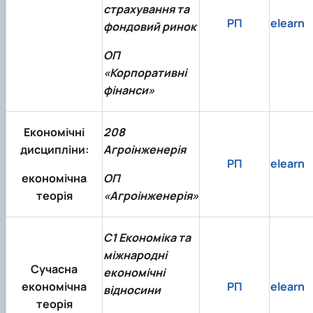
страхування та
РП
elearn
фондовий ринок
ОП
«Корпоративні
фінанси»
Економічні
208
дисципліни:
Агроінженерія
РП
elearn
економічна
ОП
теорія
«Агроінженерія»
C1 Економіка та
міжнародні
Сучасна
економічні
економічна
РП
elearn
відносини
теорія