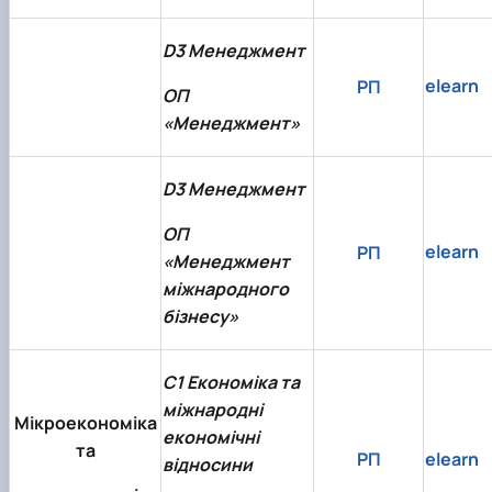
D3 Менеджмент
elearn
РП
ОП
«Менеджмент»
D3 Менеджмент
ОП
elearn
РП
«Менеджмент
міжнародного
бізнесу»
C1 Економіка та
міжнародні
Мікроекономіка
економічні
та
РП
elearn
відносини