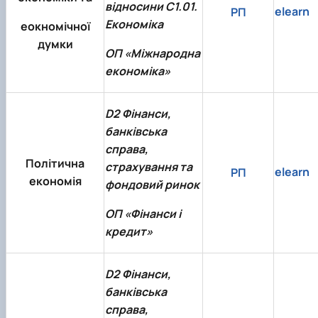
відносини С1.01.
elearn
РП
Економіка
еокномічної
думки
ОП «Міжнародна
економіка»
D2 Фінанси,
банківська
справа,
Політична
страхування та
elearn
РП
економія
фондовий ринок
ОП «Фінанси і
кредит»
D2 Фінанси,
банківська
справа,