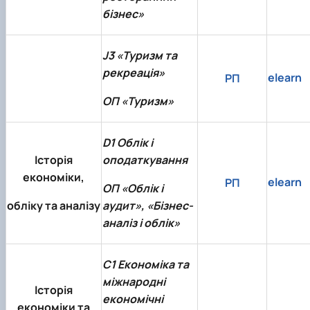
бізнес»
J3 «Туризм та
рекреація»
elearn
РП
ОП «Туризм»
D1 Облік і
Історія
оподаткування
економіки,
elearn
РП
ОП «Облік і
обліку та аналізу
аудит», «Бізнес-
аналіз і облік»
С1 Економіка та
міжнародні
Історія
економічні
економіки та