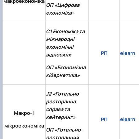
макроекономіка
ОП «Цифрова
економіка»
C1 Економіка та
міжнародні
економічні
РП
elearn
відносини
ОП «Економічна
кібернетика»
J2 «Готельно-
ресторанна
справа та
Макро- і
кейтеринг»
elearn
РП
мікроекономіка
ОП «Готельно-
ресторанний