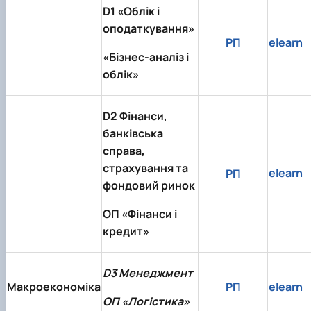
D1 «Облік і
оподаткування»
РП
elearn
«Бізнес-аналіз і
облік»
D2 Фінанси,
банківська
справа,
страхування та
elearn
РП
фондовий ринок
ОП «Фінанси і
кредит»
D3 Менеджмент
Макроекономіка
РП
elearn
ОП «Логістика»