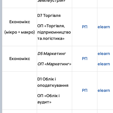
землеустрій»
D7 Торгівля
Економікс
ОП «Торгівля,
РП
elearn
(мікро + макро)
підприємництво
та логістика»
D5 Маркетинг
elearn
Економікс
РП
ОП «Маркетинг»
elearn
D1 Облік і
оподаткування
РП
elearn
ОП «Облік і
аудит»