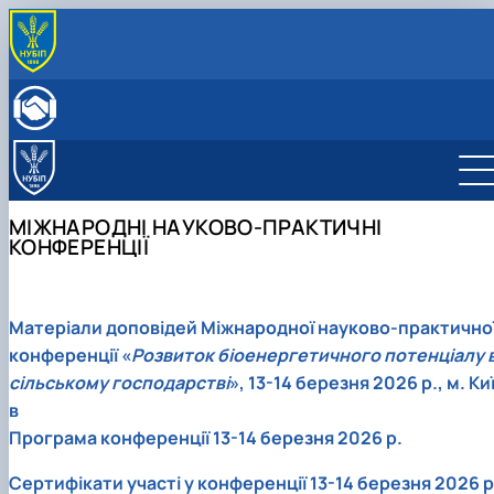
ПРО КАФЕДРУ
Історія кафедри
ОСВІТНЯ ДІЯЛЬНІСТЬ
Склад кафедри
Бакалаврат
НАУКОВА ДІЯЛЬНІСТЬ
Структурні підрозділи кафедри
Навчально-методичне забезпечення: робочі
Менеджмент
Про наукову діяльність
МІЖНАРОДНА ДІЯЛЬНІСТЬ
Навчально-наукова лабораторія
програми та ЕНК
Аспіранти кафедри
СТУДЕНТСЬКИЙ ГУРТОК
МІЖНАРОДНІ НАУКОВО-ПРАКТИЧНІ
МІЖНАРОДНІ НАУКОВО-ПРАКТИЧНІ КОНФЕРЕНЦІЇ
КОНФЕРЕНЦІЇ
Матеріали доповідей Міжнародної науково-практично
конференції «
Розвиток біоенергетичного потенціалу 
сільському господарстві
», 13-14 березня 2026 р., м. Ки
в
Програма конференції 13-14 березня 2026 р.
Сертифікати участі у конференції 13-14 березня 2026 р