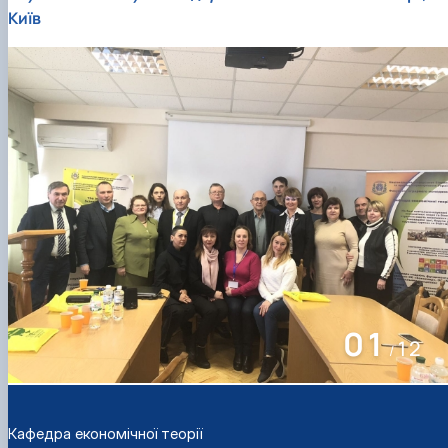
Київ
01
12
/
Кафедра економічної теорії