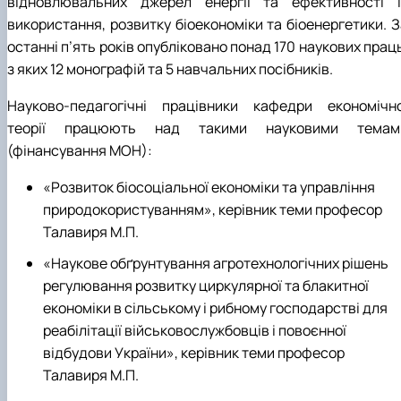
відновлювальних джерел енергії та ефективності ї
використання, розвитку біоекономіки та біоенергетики. З
останні п’ять років опубліковано понад 170 наукових прац
з яких 12 монографій та 5 навчальних посібників.
Науково-педагогічні працівники кафедри економічно
теорії працюють над такими науковими темам
(фінансування МОН):
«Розвиток біосоціальної економіки та управління
природокористуванням», керівник теми професор
Талавиря М.П.
«Наукове обґрунтування агротехнологічних рішень
регулювання розвитку циркулярної та блакитної
економіки в сільському і рибному господарстві для
реабілітації військовослужбовців і повоєнної
відбудови України», керівник теми професор
Талавиря М.П.