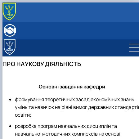
ПРО КАФЕДРУ
Історія кафедри
ОСВІТНЯ ДІЯЛЬНІСТЬ
Склад кафедри
Бакалаврат
НАУКОВА ДІЯЛЬНІСТЬ
Структурні підрозділи кафедри
Навчально-методичне забезпечення: робочі
Менеджмент
Про наукову діяльність
МІЖНАРОДНА ДІЯЛЬНІСТЬ
Навчально-наукова лабораторія
програми та ЕНК
Аспіранти кафедри
СТУДЕНТСЬКИЙ ГУРТОК
ПРО НАУКОВУ ДІЯЛЬНІСТЬ
МІЖНАРОДНІ НАУКОВО-ПРАКТИЧНІ КОНФЕРЕНЦІЇ
Основні завдання кафедри
формування теоретичних засад економічних знань,
умінь та навичок на рівні вимог державних стандарті
освіти;
розробка програм навчальних дисциплін та
навчально-методичних комплексів на основі