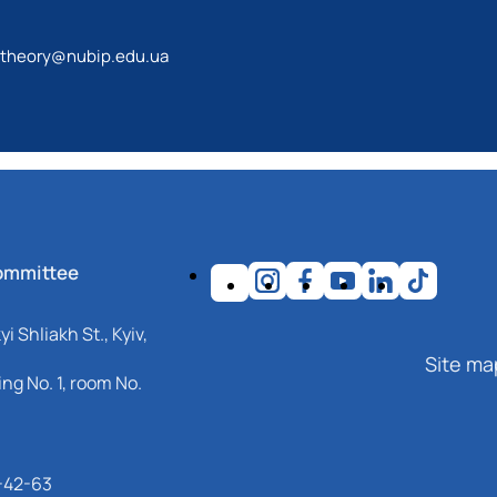
theory@nubip.edu.ua
ommittee
i Shliakh St., Kyiv,
Site ma
ng No. 1, room No.
-42-63