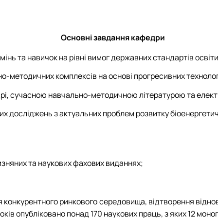
Основні завдання кафедри
інь та навичок на рівні вимог державних стандартів освіти
о-методичних комплексів на основі прогресивних технологі
дрі, сучасною навчально-методичною літературою та елек
 досліджень з актуальних проблем розвитку біоенергетично
изняних та наукових фахових виданнях;
онкурентного ринкового середовища, відтворення відновл
років опубліковано понад 170 наукових праць, з яких 12 моно