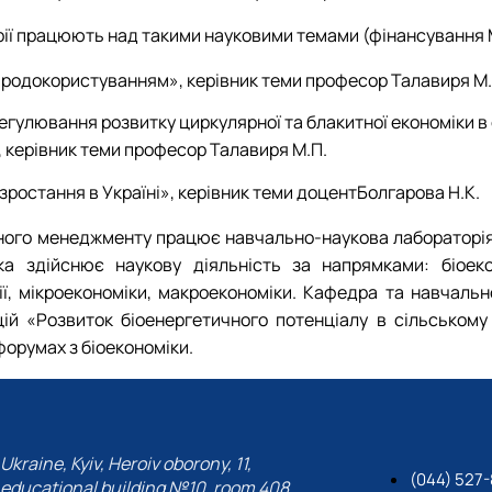
орії працюють над такими науковими темами (фінансування
риродокористуванням», керівник теми професор Талавиря М.
гулювання розвитку циркулярної та блакитної економіки в с
, керівник теми професор Талавиря М.П.
ростання в Україні», керівник теми доцентБолгарова Н.К.
рного менеджменту працює навчально-наукова лабораторія 
яка здійснює наукову діяльність за напрямками: біоеко
ії, мікроекономіки, макроекономіки. Кафедра та навчальн
й «Розвиток біоенергетичного потенціалу в сільському 
форумах з біоекономіки.
Ukraine, Kyiv, Heroiv oborony, 11,
(044) 527
educational building №10, room 408