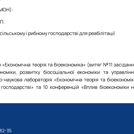
 МОН):
П.
ільському і рибному господарстві для реабілітації
«Економічна теорія та біоекономіка» (витяг №11 засіданн
номіки, розвитку біосоціальної економіки та управлінн
о-наукова лабораторія «Економічна теорія та біоекономік
господарстві» та 10 конференцій «Вплив біоекономіки н
-82-35