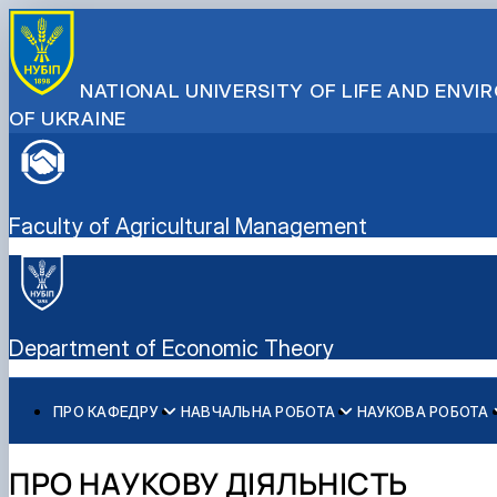
NATIONAL UNIVERSITY OF LIFE AND ENV
OF UKRAINE
Faculty of Agricultural Management
Department of Economic Theory
ПРО КАФЕДРУ
НАВЧАЛЬНА РОБОТА
НАУКОВА РОБОТА
Історія кафедри
Бакалаврат
Про наукову діяльність
Склад кафедри
Навчально-методичне забезпечення: робочі програми
Аспіранти кафедри
ПРО НАУКОВУ ДІЯЛЬНІСТЬ
Структурні підрозділи кафедри