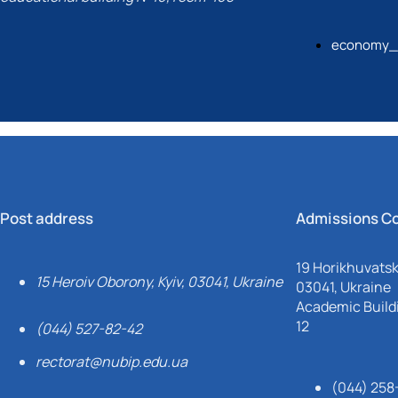
economy_
Post address
Admissions C
19 Horikhuvatsky
15 Heroiv Oborony, Kyiv, 03041, Ukraine
03041, Ukraine
Academic Buildi
12
(044) 527-82-42
rectorat@nubip.edu.ua
(044) 258