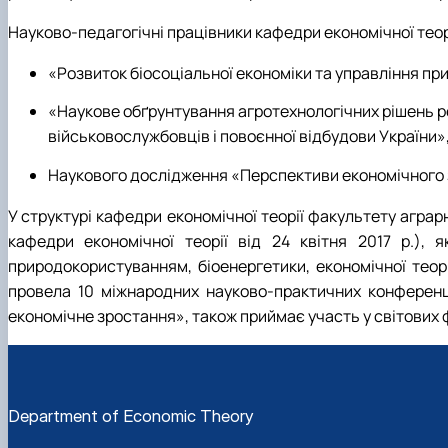
Науково-педагогічні працівники кафедри економічної те
«Розвиток біосоціальної економіки та управління п
«Наукове обґрунтування агротехнологічних рішень ре
військовослужбовців і повоєнної відбудови України»
Наукового дослідження «Перспективи економічного з
У структурі кафедри економічної теорії факультету агра
кафедри економічної теорії від 24 квітня 2017 р.), 
природокористуванням, біоенергетики, економічної теор
провела 10 міжнародних науково-практичних конференці
економічне зростання», також приймає участь у світових 
Department of Economic Theory