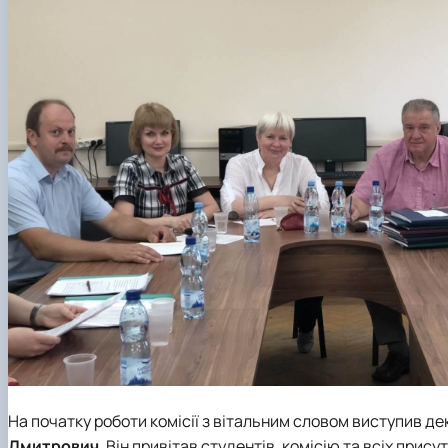
На початку роботи комісії з вітальним словом виступив 
Дмитрович
. Він привітав студентів, комісію та всіх присут