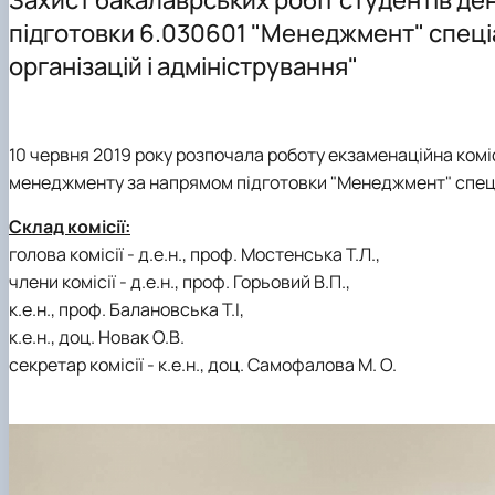
Здобутки кафедри менеджменту ім. проф. Й.С. Завад
Підготовка аспірантів
Наукові видання
Скринька довіри
підготовки 6.030601 "Менеджмент" спеці
Положення про кафедру
Навчально-методичні видання
Правила поведінки в умовах воєнного стану в НУБіП У
організацій і адміністрування"
Навчально-науково-виробнича лабораторія «Кабінет
Навчально-методичне забезпечення дисциплін: робочі 
10 червня 2019 року розпочала роботу екзаменаційна комі
менеджменту за напрямом підготовки "Менеджмент" спеціа
Склад комісії:
голова комісії - д.е.н., проф. Мостенська Т.Л.,
члени комісії - д.е.н., проф. Горьовий В.П.,
к.е.н., проф. Балановська Т.І,
к.е.н., доц. Новак О.В.
секретар комісії - к.е.н., доц. Самофалова М. О.