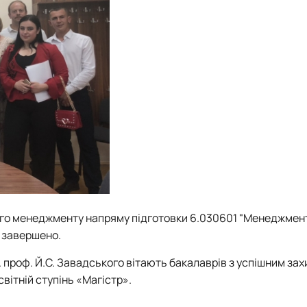
ного менеджменту напряму підготовки 6.030601 "Менеджмен
" завершено.
проф. Й.С. Завадського вітають бакалаврів з успішним зах
ітній ступінь «Магістр».