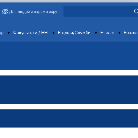
Для людей з вадами зору
ments
ар
Факультети / ННІ
Відділи/Служби
E-learn
Розкл
овича Завадського
ганізацій і адміністрування"
Управління виробництвом»
чне забезпечення