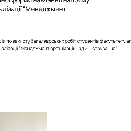
ського
Наукова школа О.Д. Гудзинського 
алізації "Менеджмент
країни
 менеджменту»
програми, ЕНК, 2026-2027 н.р.
сія по захисту бакалаврських робіт студентів факультету а
лізації "Менеджмент організацій і адміністрування".