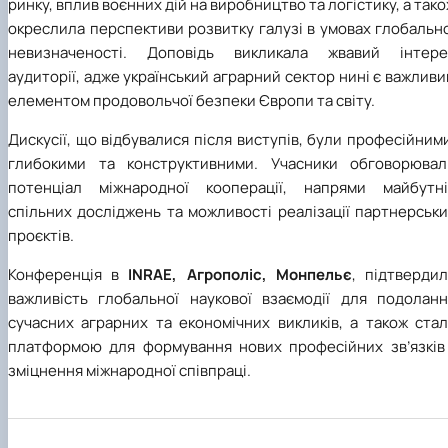
ринку, вплив воєнних дій на виробництво та логістику, а так
окреслила перспективи розвитку галузі в умовах глобальн
невизначеності. Доповідь викликала жвавий інтере
аудиторії, адже український аграрний сектор нині є важлив
елементом продовольчої безпеки Європи та світу.
Дискусії, що відбувалися після виступів, були професійним
глибокими та конструктивними. Учасники обговорювал
потенціал міжнародної кооперації, напрями майбутні
спільних досліджень та можливості реалізації партнерськ
проєктів.
Конференція в
INRAE, Агрополіс, Монпельє
, підтвердил
важливість глобальної наукової взаємодії для подоланн
сучасних аграрних та економічних викликів, а також стал
платформою для формування нових професійних зв’язків 
зміцнення міжнародної співпраці.