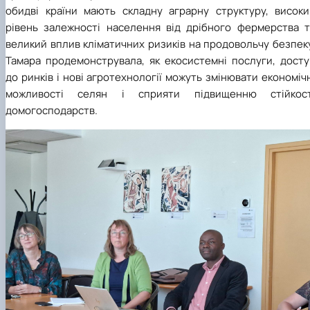
обидві країни мають складну аграрну структуру, високи
рівень залежності населення від дрібного фермерства т
великий вплив кліматичних ризиків на продовольчу безпек
Тамара продемонструвала, як екосистемні послуги, досту
до ринків і нові агротехнології можуть змінювати економіч
можливості селян і сприяти підвищенню стійкост
домогосподарств.