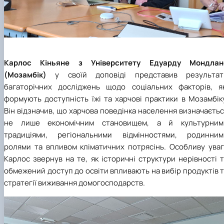
Карлос Кіньяне з Університету Едуарду Мондлан
(Мозамбік)
у своїй доповіді представив результат
багаторічних досліджень щодо соціальних факторів, як
формують доступність їжі та харчові практики в Мозамбік
Він відзначив, що харчова поведінка населення визначаєть
не лише економічним становищем, а й культурним
традиціями, регіональними відмінностями, родинним
ролями та впливом кліматичних потрясінь. Особливу уваг
Карлос звернув на те, як історичні структури нерівності 
обмежений доступ до освіти впливають на вибір продуктів 
стратегії виживання домогосподарств.