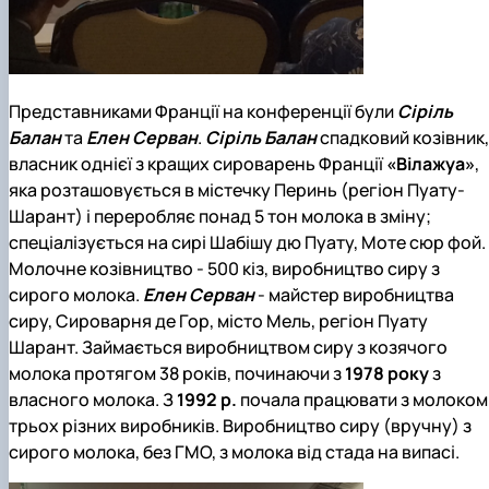
Представниками Франції на конференції були
Сіріль
Балан
та
Елен Серван
.
Сіріль Балан
спадковий козівник,
власник однієї з кращих сироварень Франції
«Вілажуа»
,
яка розташовується в містечку Перинь (регіон Пуату-
Шарант) і переробляє понад 5 тон молока в зміну;
спеціалізується на сирі Шабішу дю Пуату, Моте сюр фой.
Молочне козівництво - 500 кіз, виробництво сиру з
сирого молока.
Елен Серван
- майстер виробництва
сиру, Сироварня де Гор, місто Мель, регіон Пуату
Шарант. Займається виробництвом сиру з козячого
молока протягом 38 років, починаючи з
1978 року
з
власного молока. З
1992 р.
почала працювати з молоком
трьох різних виробників. Виробництво сиру (вручну) з
сирого молока, без ГМО, з молока від стада на випасі.