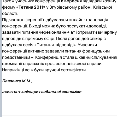
Також учасники конференції
8 вересня
відвідали козину
ферму
«Тетяна 2011»
у Згурівському районі, Київської
області.
Під час конференції відбувалася онлайн-трансляція
конференції. В ході можна було послухати доповіді,
задавати питання через онлайн-чат і отримати вичерпну
відповідь в прямому ефірі. Після доповідей спікерів
відбулася сесія «Питання-відповіді». Учасники
конференції активно задавали питання французьким
представникам. Конференція стала цікавим спілкування
в компанії справжніх професіоналів своєї справи.
Наприкінці всім були вручені сертифікати.
Павленко М.М.,
асистент кафедри глобальної економіки