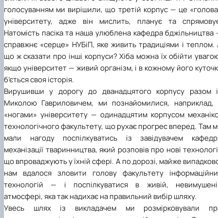
голосуванням ми вирішили, що третій корпус — це «голова
університету, адже він мислить, планує та спрямовує
Натомість пасіка та наша улюблена кафедра бджільництва 
справжнє «серце» НУБіП, яке живить традиціями і теплом.
що ж сказати про інші корпуси? Хіба можна їх обійти уваго
якщо університет — живий організм, і в кожному його куточ
б’ється своя історія.
Вирушивши у дорогу до дванадцятого корпусу разом і
Миколою Гавриловичем, ми познайомилися, наприклад, 
«ногами» університету — одинадцятим корпусом механіко
технологічного факультету, що рухає прогрес вперед. Там 
мали нагоду поспілкуватись із завідувачем кафедр
механізації тваринництва, який розповів про нові технологі
що впроваджують у їхній сфері. А по дорозі, майже випадков
нам вдалося зловити голову факультету інформаційни
технологій — і поспілкуватися в живій, невимушені
атмосфері, яка так надихає на правильний вибір шляху.
Увесь шлях із викладачем ми розмірковували пр