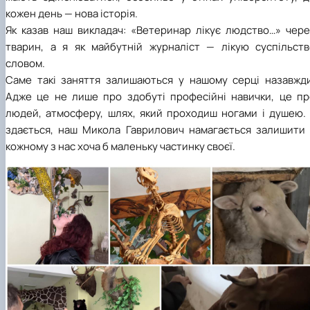
кожен день — нова історія.
Як
казав наш викладач: «В
етеринар лікує людство
…»
чере
тварин, а
я як майбутній
журналіст — лікую суспільств
словом.
Саме такі заняття залишаються у нашому серці назавжди
Адже це не лише про здобуті професійні навички, це пр
людей, атмосферу, шлях, який проходиш ногами і душею. І
здається, наш Микола Гаврилович намагається залишити 
кожному з нас хоча б маленьку частинку своєї.