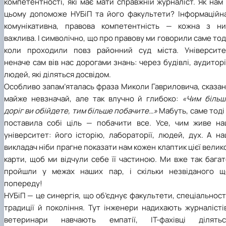
компетентності, які має мати справжній журналіст. Як нам
цьому допоможе НУБіП та його факультети? Інформаційна
комунікативна, правова компетентність — кожна з ни
важлива. І символічно, що про правову ми говорили саме тод
коли проходили повз районний суд міста. Університе
неначе сам вів нас дорогами знань: через будівлі, аудиторі
людей, які діляться досвідом.
Особливо запам’яталась фраза Миколи Гавриловича, сказан
майже невзначай, але так влучно й глибоко:
«Чим більш
доріг ви обійдете, тим більше побачите…»
Мабуть, саме тоді
поставила собі ціль — побачити все. Усе, чим живе на
університет: його історію, лабораторії, людей, дух. А н
викладач ніби прагне показати нам кожен клаптик цієї велик
карти, щоб ми відчули себе її частиною. Ми вже так бага
пройшли у межах наших пар, і скільки незвіданого щ
попереду!
НУБіП — це синергія, що об’єднує факультети, спеціальност
традиції й покоління. Тут інженери надихають журналісті
ветеринари навчають емпатії, ІТ-фахівці ділятьс