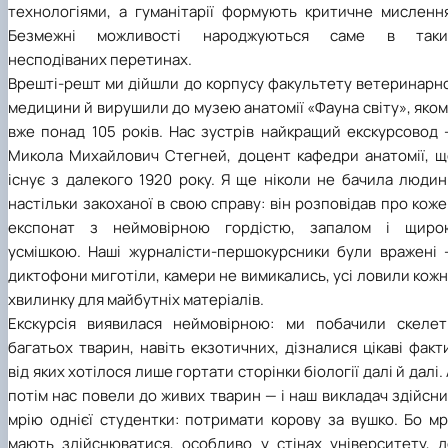
технологіями, а гуманітарії формують критичне мислення
Безмежні можливості народжуються саме в таки
несподіваних перетинах.
Врешті-решт ми дійшли до корпусу факультету ветеринарно
медицини й вирушили до музею анатомії «Фауна світу», яко
вже понад 105 років. Нас зустрів найкращий екскурсовод 
Микола Михайлович Стегней, доцент кафедри
анатомії,
щ
існує з далекого
1920
року. Я ще ніколи не бачила людин
настільки закоханої в свою справу: він розповідав про кож
експонат з неймовірною гордістю, запалом і щиро
усмішкою. Наші журналісти-першокурсники були вражені 
диктофони миготіли, камери не
вимикались
, усі ловили кож
хвилинку для майбутніх матеріалів.
Екскурсія виявилася неймовірною: ми побачили скелет
багатьох тварин, навіть екзотичних, дізналися цікаві факт
від яких хотілося лише гортати сторінки біології далі й далі.
потім нас повели до живих тварин — і наш викладач здійсн
мрію однієї студентки: потримати корову за вушко. Бо мр
мають здійснюватися, особливо у стінах університету, д