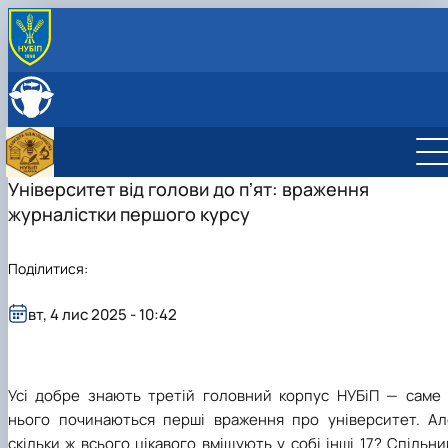
ПРО КАФЕДРУ
Історія кафедри
СКЛАД КАФЕДРИ
Співпраця з роботодавцями
ОСВІТНЯ ДІЯЛЬНІСТЬ
Навчальні лабораторії
Навчальні лабораторії
НАУКОВА ДІЯЛЬНІСТЬ
Можливості працевлаштування
Робочі програми
Наукова робота
Університет від голови до пʼят: враження
МІЖНАРОЖНА ДІЯЛЬНІСТЬ
Практика студентів
Дорадча діяльність
журналістки першого курсу
Сертифікатні курси
Гурток "Бджільництво"
Тематики бакалаврських робіт
Штучне виведення бджолиних маток
Аспірантура
Головна
Поділитися:
Тематики магістерських робіт
Члени наукового гуртка
Нормативно-правове забезпечення
Фотогалерея
План роботи гуртка
Сторінка аспіранта
Звіт про роботу гуртка
вт, 4 лис 2025 - 10:42
Усі добре знають
третій головний корпус НУБіП — саме 
нього починаються перші враження про університет. Ал
скільки ж всього цікавого вміщують у собі інші 17? Спільн