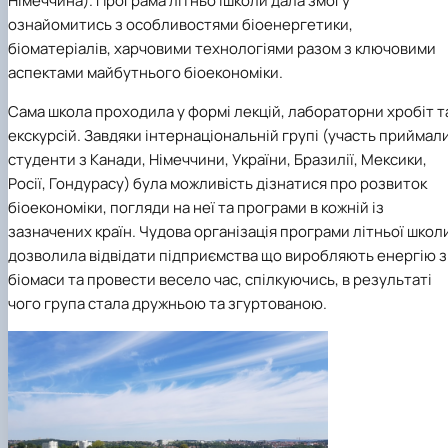
Німеччина). Програма літньо їшколи дала змогу
ознайомитись з особливостями біоенергетики,
біоматеріалів, харчовими технологіями разом з ключовими
аспектами майбутнього біоекономіки.
Сама школа проходила у формі лекцій, лабораторни хробіт т
екскурсій. Завдяки інтернаціональній групі (участь приймал
студенти з Канади, Німеччини, України, Бразилії, Мексики,
Росії, Гондурасу) була можливість дізнатися про розвиток
біоекономіки, погляди на неї та програми в кожній із
зазначених країн. Чудова організація програми літньої школ
дозволила відвідати підприємства що виробляють енергію з
біомаси та провести весело час, спілкуючись, в результаті
чого група стала дружньою та згуртованою.