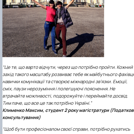
“Це те, що варто відчути, через що потрібно пройти. Кожний
захід такого масштабу розвиває тебе як майбутнього фахівця
навички комунікації та створює міжнародні зв’язки. Емоції,
сміх, паузи нерозуміння і полегшуючі пояснення. Не
втрачайте можливості, подорожуйте і переймайте досвід.
Тим паче, що все це так потрібно Україні.”
Клименко Максим, студент 2 року магістратури (Податков
консультування)
“Щоб бути професіоналом своєї справи, потрібно рухатись