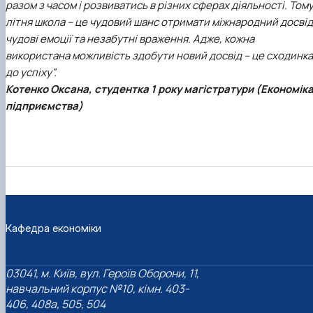
разом з часом і розвиватись в різних сферах діяльності. Том
літня школа – це чудовий шанс отримати міжнародний досвід
чудові емоції та незабутні враження. Адже, кожна
використана можливість здобути новий досвід – це сходинка
до успіху”.
Котенко Оксана, студентка 1 року магістратури (Економік
підприємства)
Кафедра економіки
03041, м. Київ, вул. Героїв Оборони, 11,
навчальний корпус №10, кімн. 403-
406, 408a, 505, 504