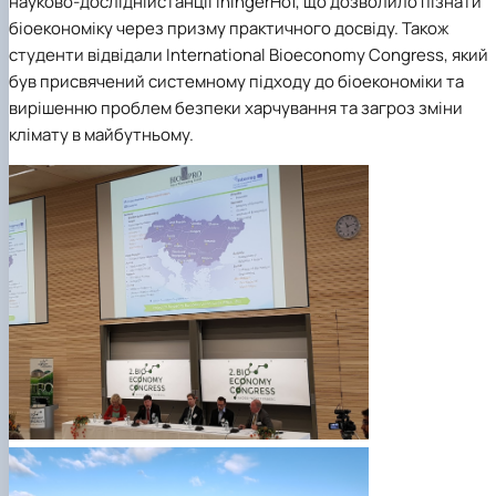
науково-досліднійстанції IhingerHof, що дозволило пізнати
біоекономіку через призму практичного досвіду. Також
студенти відвідали International Bioeconomy Congress, який
був присвячений системному підходу до біоекономіки та
вирішенню проблем безпеки харчування та загроз зміни
клімату в майбутньому.