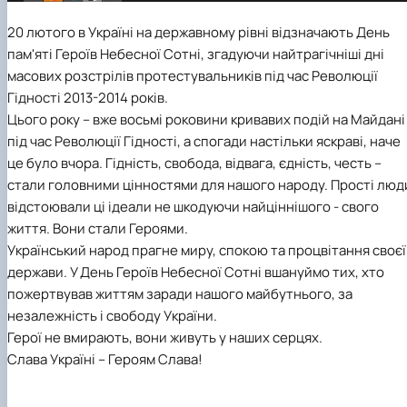
20 лютого в Україні на державному рівні відзначають День
пам'яті Героїв Небесної Сотні, згадуючи найтрагічніші дні
масових розстрілів протестувальників під час Революції
Гідності 2013-2014 років.
Цього року – вже восьмі роковини кривавих подій на Майдані
під час Революції Гідності, а спогади настільки яскраві, наче
це було вчора. Гідність, свобода, відвага, єдність, честь –
стали головними цінностями для нашого народу. Прості люд
відстоювали ці ідеали не шкодуючи найціннішого - свого
життя. Вони стали Героями.
Український народ прагне миру, спокою та процвітання своєї
держави. У День Героїв Небесної Сотні вшануймо тих, хто
пожертвував життям заради нашого майбутнього, за
незалежність і свободу України.
Герої не вмирають, вони живуть у наших серцях.
Слава Україні – Героям Слава!