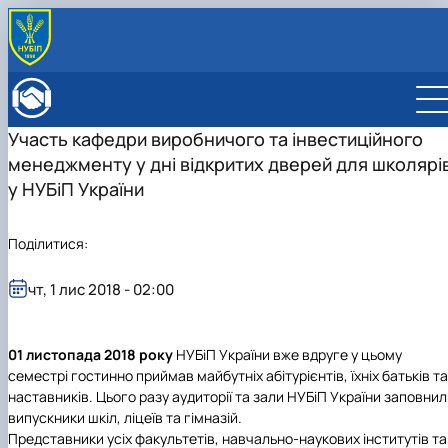
ПРО ФАКУЛЬТЕТ
Історія факультету
КАФЕДРИ
Участь кафедри виробничого та інвестиційного
Адміністрація факультету
ОСВІТНЯ ДІЯЛЬНІСТЬ
менеджменту у дні відкритих дверей для школярі
Бакалаврат
ВСТУПНИКУ
Магістратура
Загальна інформація
у НУБіП України
МІЖНАРОДНА ДІЯЛЬНІСТЬ
Розклад
Бакалавр
Міжнародні партнери
ВЧЕНА РАДА
Підготовка аспірантів
Магістр
Міжнародні програми з можливістю отримання
РАДА РОБОТОДАВЦІВ
Поділитися:
Науково-дослідна робота
Доктор філософії (PhD)
подвійних дипломів (Double Degree Pr…
Практичне навчання
Англомовна магістратура/ English speaking MSc
чт, 1 лис 2018 - 02:00
Виховна та спортивна робота
Program in Management
Сенат студентської організації факультету
Стипендія
01 листопада 2018 року
НУБіП України вже вдруге у цьому
семестрі гостинно приймав майбутніх абітурієнтів, їхніх батьків та
наставників. Цього разу аудиторії та зали НУБіП України заповни
випускники шкіл, ліцеїв та гімназій.
Представники усіх факультетів, навчально-наукових інститутів та