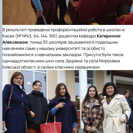
В результаті проведеної профорієнтаційної роботи в школах м.
Києва (№ №43, 64, 144, 166) доцентом кафедри
Катериною
Алексеєвою
, понад 30 школярів зацікавилися подальшим
навчанням саме у нашому університеті та особисто
познайомилися з навчальним закладом. Присутні були також
одинадцятикласники шкіл села Здорівка та села Миронівка
Київської області зі своїми класними керівниками.