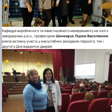
Кафедра виробничого та інвестиційного менеджменту на чолі з
завідувачем д.е.н., професором
Шинкарук Лідією Василівною
взяла активну участь у масштабних заходахяк першого, так і
другого Дня відкритих дверей.