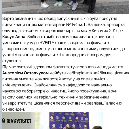
Варто відзначити, що серед випускників шкіл була присутня
випускниця ліцею митної справи № 144 ім. Г. Ващенка, призерка
олімпіади з економіки серед школярів по місту Києву за 2017 рік,
Кавун Анна
. Здібна та амбітна дівчинка жваво цікавилася
умовами вступу до НУБіП України, зокрема на факультет
аграрного менеджменту, а також можливостями долучитися до
участі у наявних на факультеті міжнародних програм для
студентів.
Під час зустрічі з деканом факультету аграрного менеджменту
Анатолієм Остапчуком
майбутніх абітурієнтів найбільше цікавил
питання умов та можливостей вступу на спеціальність
«Менеджмент». Знайомлячись з кафедрою та навчально-
науковою лабораторією інвестиційного проектування, вони
захоплювалися матеріально-технічним забезпеченням
університету та цікавилися перспективами реалізації власних
бізнес-ідей.