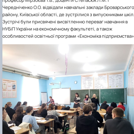
професор Мірзоєва Т.В., доценти Степасюк Л.М. і
Чередніченко О.О. відвідали навчальні заклади Броварськог
району, Київської області, де зустрілися з випускниками шкіл
Зустрічі були присвячені висвітленню переваг навчання в
НУБіП України на економічному факультеті, а також
особливостей освітньої програми «Економіка підприємства»