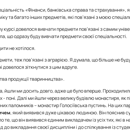
пеціальність «Фінанси, банківська справа та страхування», я
ку та багато інших предметів, які пов’язані з моєю спеціал
му курсі довелося вивчати предмети пов’язані з самим унів
ла, що одразу буду вивчати предмети своєї спеціальності.
дити не хотілося.
мети, теж пов’язані з аграрією. Я думала, що більше не буд
і довелося зіткнутися з цим вдруге.
тва продукції тваринництва».
а, йшли ми досить довго, адже це було вперше. Проходилил
х - поні. Далі ми йшли через велику будівлю монастиря, як п
вних паломників – монастир Голосіївська пустинь. На цих па
ичем
, який виявився дуже цікавою людиною. Він пояснив су
те, що він виявився єдиним викладачем із усіх тих, які в н
ід до викладання своєї дисципліни і до спілкування із студ