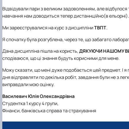
Відвідували пари з великим задоволенням, але відбулося те
навчання нам доводиться тепер дистаннційно(в ельорні).
Ми зареєструвалися на курс з дисципліни
ТВПТ
.
Я спочатку була розгублена, через те, що забагато лаборат
Дана дисципліна пішла на користь,
ДЯКУЮЧИ НАШОМУ В
сподіваюся, що ці знання будуть корисними для мене.
Можу сказати, що мені дуже подобається цей предмет. І я 
дня відправляти по декілька робіт, завдання були не з легк
виправдали мою оцінку.
Василевич Юлія Олександрівна
Студентка 1 курсу 4 групи,
Фінанси, банківська справа та страхування