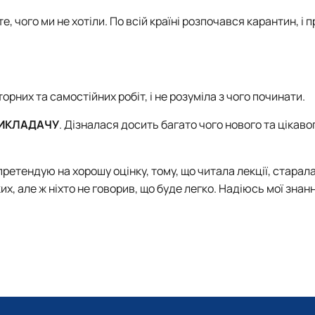
, чого ми не хотіли. По всій країні розпочався карантин, і
орних та самостійних робіт, і не розуміла з чого починати.
ИКЛАДАЧУ
. Дізналася досить багато чого нового та цікаво
претендую на хорошу оцінку, тому, що читала лекції, старал
их, але ж ніхто не говорив, що буде легко. Надіюсь мої знан