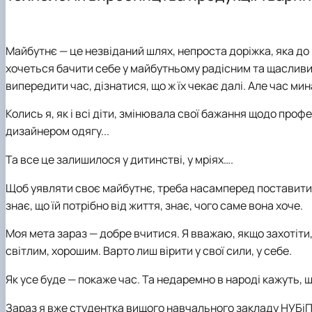
Навчальні лабораторії
Практика студентів
Гурток "Бджільництво"
Можливості працевлаштування
Сертифікатні курси
Аспірантура
Тематики бакалаврських робіт
Майбутнє — це незвіданий шлях, непроста доріжка, яка до
Тематики магістерських робіт
хочеться бачити себе у майбутньому радісним та щаслив
Фотогалерея
випередити час, дізнатися, що ж їх чекає далі. Але час мина
Колись я, як і всі діти, змінювала свої бажання щодо профе
дизайнером одягу...
Та все це залишилося у дитинстві, у мріях….
Щоб уявляти своє майбутнє, треба насамперед поставити п
знає, що їй потрібно від життя, знає, чого саме вона хоче.
Моя мета зараз — добре вчитися. Я вважаю, якщо захотіти,
світлим, хорошим. Варто лиш вірити у свої сили, у себе.
Як усе буде — покаже час. Та недаремно в народі кажуть, 
Зараз я вже студентка вищого навчального закладу НУБіП