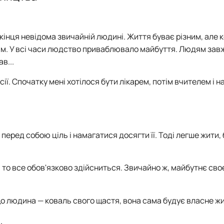
План роботи гуртка
Звіт про роботу гуртка
 кінця невідома звичайній людині. Життя буває різним, але
им. У всі часи людство приваблювало майбуття. Людям зав
в...
сії. Спочатку мені хотілося бути лікарем, потім вчителем і н
еред собою ціль і намагатися досягти її. Тоді легше жити,
 то все обов'язково здійсниться. Звичайно ж, майбутнє сво
що людина — коваль свого щастя, вона сама будує власне жи
.