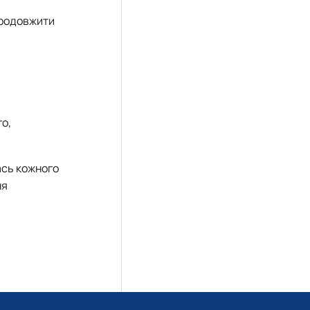
 продовжити
го,
ась кожного
ня