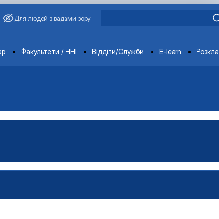
Для людей з вадами зору
ments
ар
Факультети / ННІ
Відділи/Служби
E-learn
Розкл