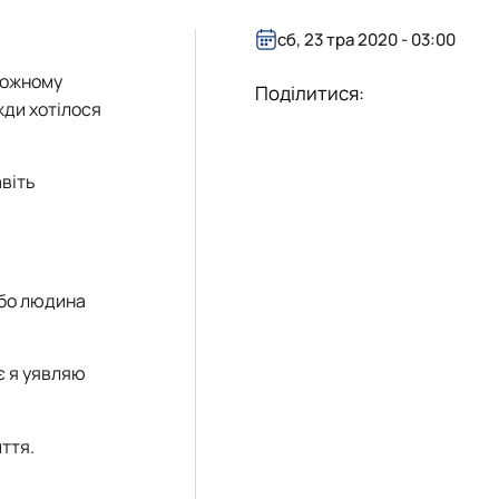
сб, 23 тра 2020 - 03:00
 кожному
Поділитися:
жди хотілося
авіть
 бо людина
є я уявляю
ття.