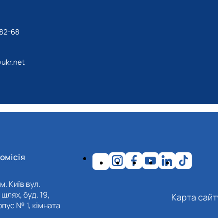
-82-68
ukr.net
омісія
м. Київ вул.
шлях, буд. 19,
Карта сайт
пус № 1, кімната