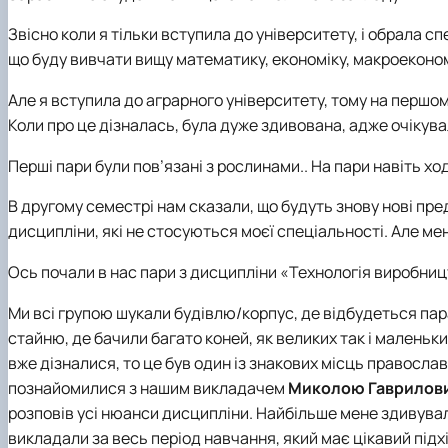
Звісно коли я тільки вступила до університету, і обрала с
що буду вивчати вищу математику, економіку, макроекономі
Але я вступила до аграрного університету, тому на першо
Коли про це дізналась, була дуже здивована, адже очікува
Перші пари були пов’язані з рослинами.. На пари навіть хо
В другому семестрі нам сказали, що будуть знову нові пред
дисципліни, які не стосуються моєї спеціальності. Але мен
Ось почали в нас пари з дисципліни «Технологія виробниц
Ми всі групою шукали будівлю/корпус, де відбудеться пар
стайню, де бачили багато коней, як великих так і маленьки
вже дізналися, то це був один із знакових місць правосла
познайомилися з нашим викладачем
Миколою Гаврилов
розповів усі нюанси дисципліни. Найбільше мене здивувало 
викладали за весь період навчання, який має цікавий підх