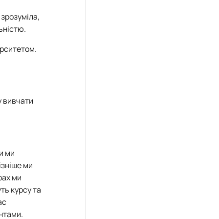
 зрозуміла,
ьністю.
ерситетом.
у вивчати
и ми
ізніше ми
рах ми
ть курсу та
ас
ентами.