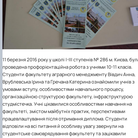
11 березня 2016 року у школі І-ІІІ ступенів № 286 м. Києва, бул
проведена профорієнтаційна робота з учнями 10-11 класів.
Студенти факультету аграрного менеджменту Вівдич Анна,
Врублевська Ірина та Гречана Катерина
ознайомили учнів з
умовами вступу, особливостями навчального процесу,
організаційною структурою факультету, інфраструктурою
студмістечка. Учні цікавилися особливостями навчання на
факультеті, змістом майбутніх практик, перспективами
працевлаштування після отримання диплома. Студенти
відповіли на всі питання й особливу увагу звернули на
студентське самоврядування факультету та зацікавили