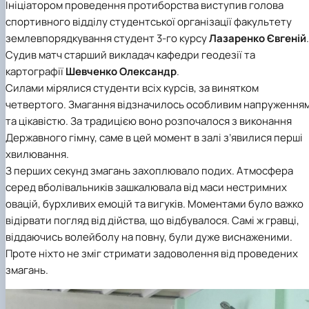
Ініціатором проведення протиборства виступив голова
спортивного відділу студентської організації факультету
землевпорядкування студент 3-го курсу
Лазаренко Євгеній
.
Судив матч старший викладач кафедри геодезії та
картографії
Шевченко Олександр
.
Силами мірялися студенти всіх курсів, за винятком
четвертого. Змагання відзначилось особливим напруження
та цікавістю. За традицією воно розпочалося з виконання
Державного гімну, саме в цей момент в залі з’явилися перші
хвилювання.
З перших секунд змагань захоплювало подих. Атмосфера
серед вболівальників зашкалювала від маси нестримних
овацій, бурхливих емоцій та вигуків. Моментами було важко
відірвати погляд від дійства, що відбувалося. Самі ж гравці,
віддаючись волейболу на повну, були дуже виснаженими.
Проте ніхто не зміг стримати задоволення від проведених
змагань.