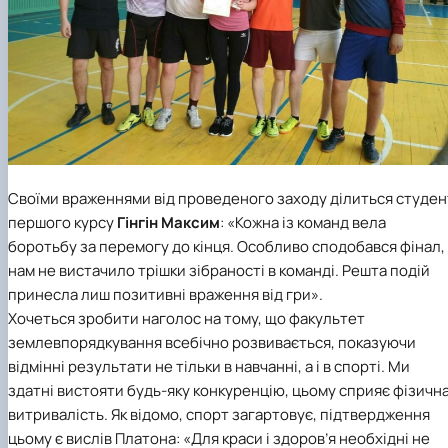
Своїми враженнями від проведеного заходу ділиться студен
першого курсу
Гінгін Максим
: «Кожна із команд вела
боротьбу за перемогу до кінця. Особливо сподобався фінал,
нам не вистачило трішки зібраності в команді. Решта подій
принесла лиш позитивні враження від гри».
Хочеться зробити наголос на тому, що факультет
землевпорядкування всебічно розвивається, показуючи
відмінні результати не тільки в навчанні, а і в спорті. Ми
здатні вистояти будь-яку конкуренцію, цьому сприяє фізичн
витривалість. Як відомо, спорт загартовує, підтвердження
цьому є вислів Платона: «Для краси і здоров’я необхідні не