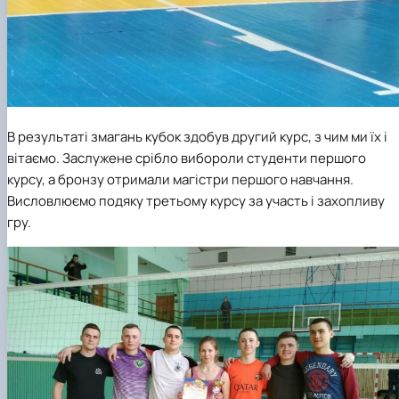
В результаті змагань кубок здобув другий курс, з чим ми їх і
вітаємо. Заслужене срібло вибороли студенти першого
курсу, а бронзу отримали магістри першого навчання.
Висловлюємо подяку третьому курсу за участь і захопливу
гру.