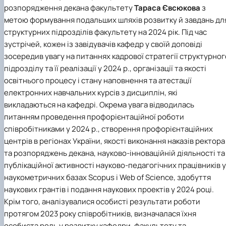
розпорядження декана факультету
Тараса Євсюкова
з
метою формування подальших шляхів розвитку й завдань дл
структурних підрозділів факультету на 2024 рік. Під час
зустрічей, кожен із завідувачів кафедр у своїй доповіді
зосередив увагу на питаннях кадрової стратегії структурног
підрозділу та її реалізації у 2024 р., організації та якості
освітнього процесу і стану наповнення та атестації
електронних навчальних курсів з дисциплін, які
викладаються на кафедрі. Окрема увага відводилась
питанням проведення профорієнтаційної роботи
співробітниками у 2024 р., створення профорієнтаційних
центрів в регіонах України, якості виконання наказів ректора
та розпоряджень декана, науково-інноваційній діяльності та
публікаційної активності науково-педагогічних працівників у
наукометричних базах Scopus і Web of Science, здобуття
наукових грантів і подання наукових проектів у 2024 році.
Крім того, аналізувалися особисті результати роботи
протягом 2023 року співробітників, визначалася їхня
особиста роль у розвитку кафедри, факультету та