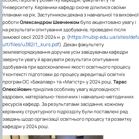
Університету. Керівники кафедр охоче ділилися своїми
планами на рік. Заступником декана з навчальної та виховної
роботи
Олександром Шевченком
було акцентовано увагу і
на результати опитування здобувачів, проведені після
https://nubip.edu.ua/sites/def
зимової сесії 2023-2024 н. р. (
ult/files/u382/1_kurs.pdf
). Декан факультету
землевпорядкування доручив усім завідувачам кафедри
звернути увагу й врахувати результати опитування
здобувачів при вдосконаленні якості освітнього процесу.
У контексті підготовки до процесу акредитації освітніх
програм ОС «Бакалавр» та «Магістр» у 2024 році,
Тарас
Олексійович
приділив особливу увагу відповідності
кадрових, матеріально-технічних і навчально-методичних
ресурсів кафедр. За результатами засідання, кожному
керівнику структурного підрозділу були поставлені ряд
завдань щодо організації освітнього процесу та розвитку
кафедри у 2024 році.