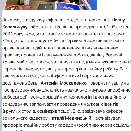
Зокрема, завідувачу
кафедри геодезії та картографії
Івану
Ковальчуку
забезпечити успішне проходження 01-03 лютог
2024 року акредитаційної експертизи
освітньої програми
«Геодезія та землеустрій»
за першим рівнем вищої освіти,
організовано підійти до проведення літніх навчальних
практик, провести із залученням роботодавців у березні-
травні майстер-класів, запланувати подання наукових грант
і проєктів, звернути увагу на профорієнтаційну роботу. В. о.
завідувача
кафедри геоінформатики і аерокосмічних
досліджень Землі
Антоніні Москаленко
– звернути увагу на
госпрозрахункову діяльність навчально-науково-виробничо
лабораторії геоінформаційних технологій і дистанційного
зондування, запланувати проведення наукових івентів
(круглих столів, семінарів тощо). В. о. завідувача
кафедри
земельного кадастру
Наталії Мединській
– активізувати
профорієнтаційну роботу кафедри (особливо через соціальн