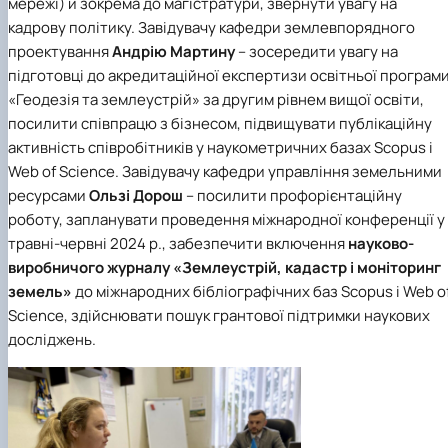
мережі) й зокрема до магістратури, звернути увагу на
кадрову політику. Завідувачу
кафедри землевпорядного
проектування
Андрію Мартину
– зосередити увагу на
підготовці до акредитаційної експертизи
освітньої програм
«Геодезія та землеустрій»
за другим рівнем вищої освіти,
посилити співпрацю з бізнесом, підвищувати публікаційну
активність співробітників у наукометричних базах Scopus і
Web of Science. Завідувачу
кафедри управління земельними
ресурсами
Ользі Дорош
– посилити профорієнтаційну
роботу, запланувати проведення міжнародної конференції у
травні-червні 2024 р., забезпечити включення
науково-
виробничого журналу «Землеустрій, кадастр і моніторинг
земель»
до міжнародних бібліографічних баз Scopus і Web o
Science, здійснювати пошук грантової підтримки наукових
досліджень.