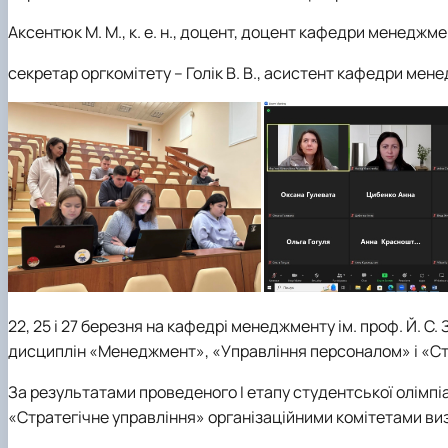
Аксентюк М. М., к. е. н., доцент, доцент кафедри менеджмен
секретар оргкомітету – Голік В. В., асистент кафедри мене
22, 25 і 27 березня на кафедрі менеджменту ім. проф. Й. С
дисциплін «Менеджмент», «Управління персоналом» і «Стр
За результатами проведеного І етапу студентської олімп
«Стратегічне управління» організаційними комітетами ви