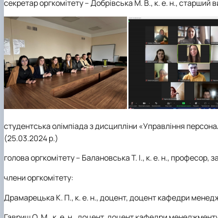
секретар оргкомітету – Добрівська М. В., к. е. н., старши
студентська олімпіада з дисципліни «Управління персон
(25.03.2024 р.)
голова оргкомітету – Балановська Т. І., к. е. н., професор
члени оргкомітету:
Драмарецька К. П., к. е. н., доцент, доцент кафедри менед
Гавриш О. М., к. е. н., доцент, доцент кафедри менеджменту