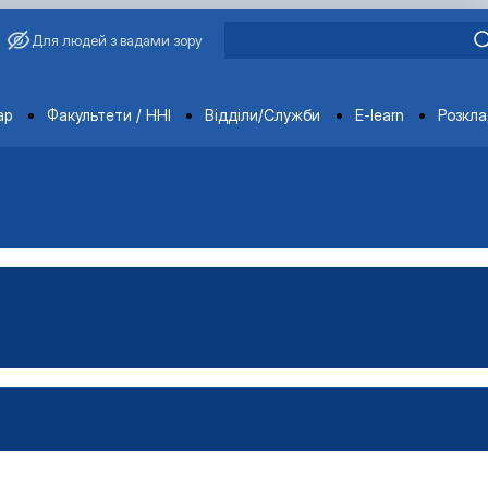
Для людей з вадами зору
ments
ар
Факультети / ННІ
Відділи/Служби
E-learn
Розкл
овича Завадського
ганізацій і адміністрування"
Управління виробництвом»
чне забезпечення