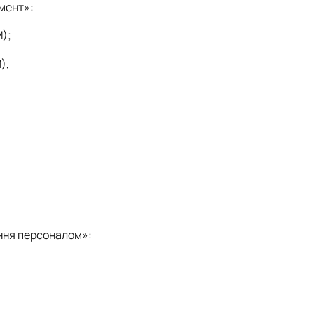
мент»:
М);
),
іння персоналом»: