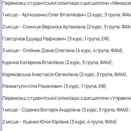
Переможці студентської олімпіади з дисципліни «Менедж
1 місце
– Артюшенко Олег Віталійович (2 курс, 3 група, ФА
2 місце
– Слинчук Вероніка Артемівна (2 курс, 3 група, ФАМ
Гізетдінов Едуард Рафікович (3 курс, 1 група, ЕФ);
3 місце
– Олійник Діана Олегівна (4 курс, 4 група, ФАМ),
Курінна Катерина Віталіївна (2 курс, 3 група, ФАМ),
Коряковська Анастасія Євгеніївна (2 курс, 3 група, ФАМ),
Рахматулін Ілля Романович (3 курс, 7 група, ЕФ).
Переможці студентської олімпіади з дисципліни «Управл
1 місце
– Сіденко Вікторія Андріївна (3 курс, 3 група, ФАМ);
2 місце
– Яценко Юлія Юріївна (3 курс, 4 група, ФАМ)