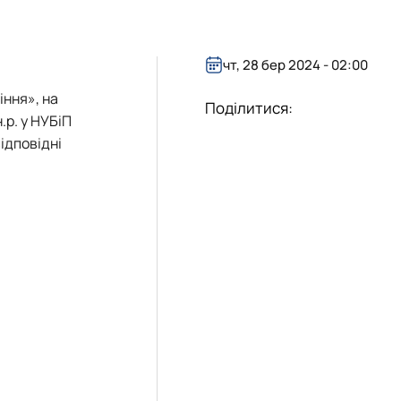
«Управління соціально-економічними системами»
чт, 28 бер 2024 - 02:00
іння», на
Поділитися:
.р. у НУБіП
ідповідні