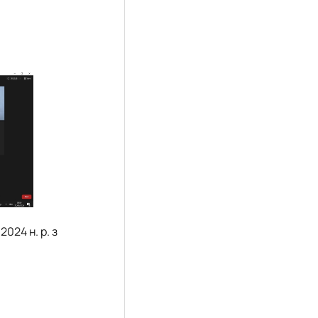
024 н. р. з