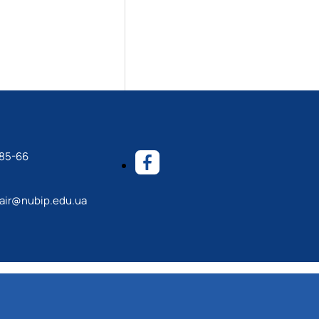
-85-66
ir@nubip.edu.ua