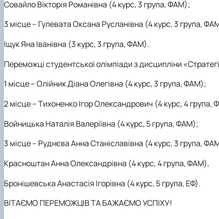
Совайло Вікторія Романівна (4 курс, 3 група, ФАМ);
3 місце
– Гулевата Оксана Русланівна (4 курс, 3 група, ФАМ
Іщук Яна Іванівна (3 курс, 3 група, ФАМ).
Переможці студентської олімпіади з дисципліни «Стратег
1 місце – Олійник Діана Олегівна
(
4 курс,
3
група, ФАМ
)
;
2 місце
– Тихоненко Ігор Олександрович
(
4 курс, 4 група,
Войницька Наталія Валеріївна
(
4 курс,
5
група, ФАМ
)
;
3 місце
– Руднєва Анна Станіславівна
(
4 курс, 3 група, ФА
Красноштан Анна Олександрівна
(
4 курс,
4
група, ФАМ
),
Бронішевська Анастасія Ігорівна
(4
курс, 5 група, ЕФ).
ВІТАЄМО ПЕРЕМОЖЦІВ ТА БАЖАЄМО УСПІХУ!