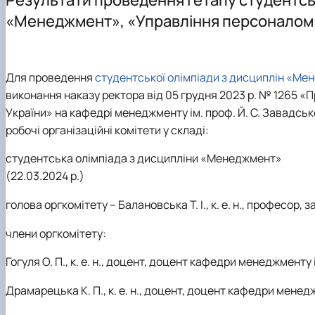
Здобутки кафедри менеджменту ім. проф. Й.С. Завад
Підготовка аспірантів
Наукові видання
Скринька довіри
«Менеджмент», «Управління персоналом» 
Положення про кафедру
Навчально-методичні видання
Правила поведінки в умовах воєнного стану в НУБіП У
Навчально-науково-виробнича лабораторія «Кабінет
Навчально-методичне забезпечення дисциплін: робочі 
Для проведення
студентської олімпіади з дисциплін «М
виконання наказу ректора від 05 грудня 2023 р. № 1265 «П
України» на кафедрі менеджменту ім. проф. Й. С. Завадс
робочі організаційні комітети у складі:
студентська олімпіада з дисципліни «Менеджмент»
(22.03.2024 р.)
голова оргкомітету – Балановська Т. І., к. е. н., професор
члени оргкомітету:
Гогуля О. П., к. е. н., доцент, доцент кафедри менеджменту 
Драмарецька К. П., к. е. н., доцент, доцент кафедри менед