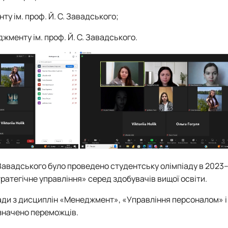
ту ім. проф. Й. С. Завадського;
джменту ім. проф. Й. С. Завадського.
. Завадського було проведено студентську олімпіаду в 2023–2
атегічне управління» серед здобувачів вищої освіти.
іади з дисциплін «Менеджмент», «Управління персоналом» і
значено переможців.