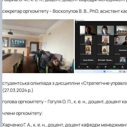
секретар оргкомітету – Восколупов В. В., PhD, асистент к
студентська олімпіада з дисципліни «Стратегічне управл
(27.03.2024 р.)
голова оргкомітету – Гогуля О. П., к. е. н., доцент, доцент
члени оргкомітету:
Харченко Г. А., к. е. н., доцент, доцент кафедри менеджмент