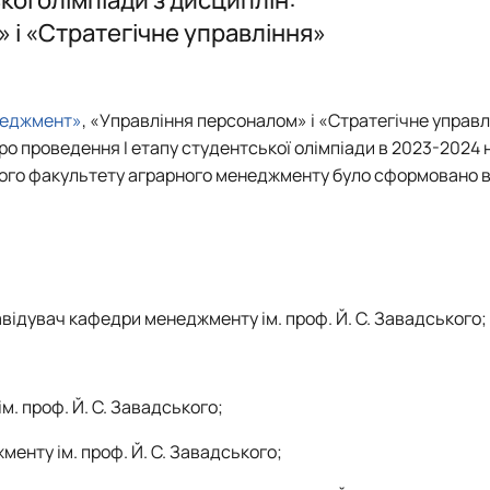
ського
Наукова школа О.Д. Гудзинського 
і «Стратегічне управління»
країни
 менеджменту»
програми, ЕНК, 2026-2027 н.р.
енеджмент»
, «Управління персоналом» і «Стратегічне управл
ро проведення І етапу студентської олімпіади в 2023-2024 н
ького факультету аграрного менеджменту було сформовано в
, завідувач кафедри менеджменту ім. проф. Й. С. Завадського;
ім. проф. Й. С. Завадського;
жменту ім. проф. Й. С. Завадського;