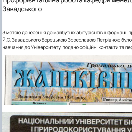
Здобутки кафедри менеджменту ім. проф. Й.С. Завад
Підготовка аспірантів
Наукові видання
Скринька довіри
Завадського
Положення про кафедру
Навчально-методичні видання
Правила поведінки в умовах воєнного стану в НУБіП У
Навчально-науково-виробнича лабораторія «Кабінет
Навчально-методичне забезпечення дисциплін: робочі 
З метою донесення до майбутніх абітурієнтів інформації
Й.С. Завадського
Борецькою Зореславою Петрівною
було
навчання до Університету, подано офіційні контакти та пе