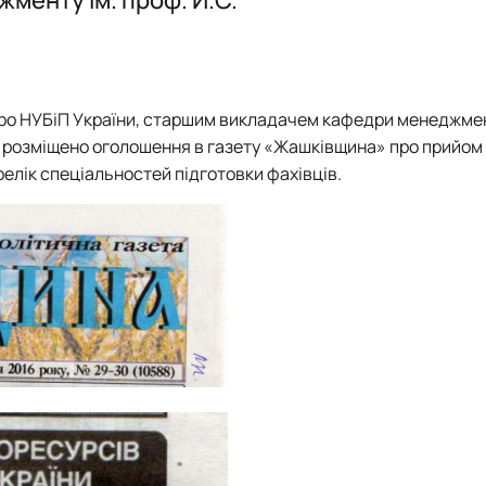
ського
Наукова школа О.Д. Гудзинського 
країни
 менеджменту»
програми, ЕНК, 2026-2027 н.р.
 про НУБіП України, старшим викладачем кафедри менеджмен
 розміщено оголошення в газету
«Жашківщина»
про прийом
релік спеціальностей підготовки фахівців.