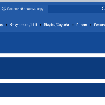
Для людей з вадами зору
ments
ар
Факультети / ННІ
Відділи/Служби
E-learn
Розкл
овича Завадського
ганізацій і адміністрування"
Управління виробництвом»
чне забезпечення