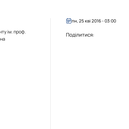
«Управління соціально-економічними системами»
пн, 25 кві 2016 - 03:00
ту ім. проф.
Поділитися:
 на