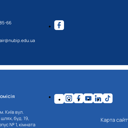
-85-66
ir@nubip.edu.ua
омісія
м. Київ вул.
шлях, буд. 19,
Карта сайт
пус № 1, кімната