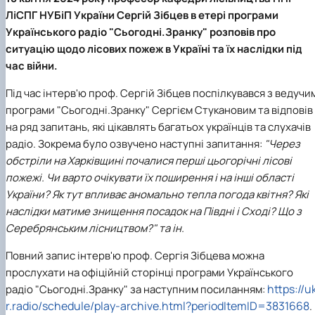
Пожежна ситуація в Україні за даними ЗМІ
ЛіСПГ НУБіП України Сергій Зібцев в етері програми
Проєкти
Українського радіо "Сьогодні.Зранку" розповів про
Прес-релізи
ситуацію щодо лісових пожеж в Україні та їх наслідки під
Виступи в ЗМІ
час війни.
Контакти
Під час інтерв'ю проф. Сергій Зібцев поспілкувався з ведучи
програми "Сьогодні.Зранку" Сергієм Стукановим та відповів
на ряд запитань, які цікавлять багатьох українців та слухачів
радіо. Зокрема було озвучено наступні запитання:
"Через
обстріли на Харківщині почалися перші цьогорічні лісові
пожежі. Чи варто очікувати їх поширення і на інші області
України? Як тут впливає аномально тепла погода квітня? Які
наслідки матиме знищення посадок на Півдні і Сході? Що з
Серебрянським лісництвом?" та ін.
Повний запис інтерв'ю проф. Сергія Зібцева можна
прослухати на офіційній сторінці програми Українського
https://u
радіо "Сьогодні.Зранку" за наступним посиланням:
r.radio/schedule/play-archive.html?periodItemID=3831668
.