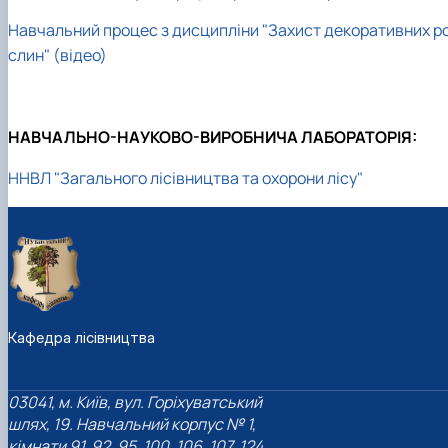
Пожежна ситуація в Україні за даними ЗМІ
Навчальний процес з дисципліни "Захист декоративних р
Проєкти
Прес-релізи
слин" (відео)
Виступи в ЗМІ
Контакти
НАВЧАЛЬНО-НАУКОВО-ВИРОБНИЧА ЛАБОРАТОРІЯ:
ННВЛ "Загального лісівництва та охорони лісу"
Кафедра лісівництва
03041, м. Київ, вул. Горіхуватський
шлях, 19. Навчальний корпус № 1,
кімнати 91, 92, 95, 100, 106, 107, 124,