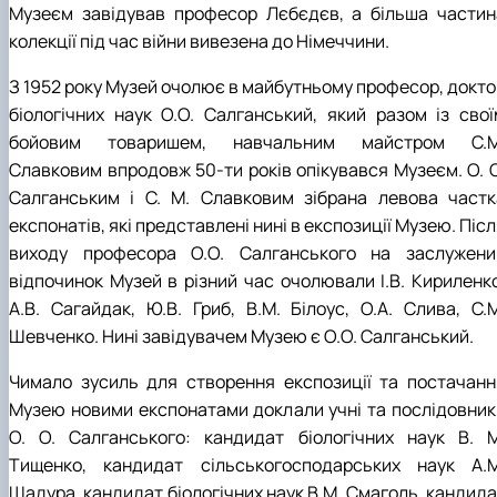
Пожежна ситуація в Україні за даними ЗМІ
Музеєм завідував професор Лєбєдєв, а більша частин
Проєкти
колекції під час війни вивезена до Німеччини.
Прес-релізи
Виступи в ЗМІ
З 1952 року Музей очолює в майбутньому професор, докто
Контакти
біологічних наук О.О. Салганський, який разом із свої
бойовим товаришем, навчальним майстром С.М
Славковим впродовж 50-ти років опікувався Музеєм. О. О
Салганським і С. М. Славковим зібрана левова частк
експонатів, які представлені нині в експозиції Музею. Піс
виходу професора О.О. Салганського на заслужени
відпочинок Музей в різний час очолювали І.В. Кириленко
А.В. Сагайдак, Ю.В. Гриб, В.М. Білоус, О.А. Слива, С.М
Шевченко. Нині завідувачем Музею є О.О. Салганський.
Чимало зусиль для створення експозиції та постачанн
Музею новими експонатами доклали учні та послідовник
О. О. Салганського: кандидат біологічних наук В. М
Тищенко, кандидат сільськогосподарських наук А.М
Шадура, кандидат біологічних наук В.М. Смаголь, кандида