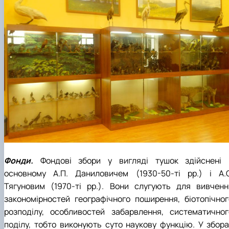
Фонди.
Фондові збори у вигляді тушок здійснені 
основному А.П. Даниловичем (1930-50-ті рр.) і А.С
Тягуновим (1970-ті рр.). Вони слугують для вивченн
закономірностей географічного поширення, біотопічног
розподілу, особливостей забарвлення, систематичног
поділу, тобто виконують суто наукову функцію. У збора