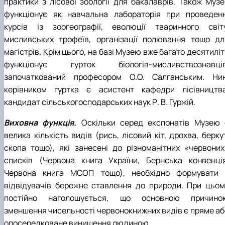
практики з лісової зоології для бакалаврів. Також Музе
функціонує як навчальна лабораторія при проведенн
курсів із зоогеографії, еволюції тваринного світу
мисливських трофеїв, організації полювання тощо дл
магістрів. Крім цього, на базі Музею вже багато десятилі
функціонує гурток біологів-мисливствознавців
започаткований професором О.О. Салганським. Нин
керівником гуртка є асистент кафедри лісівництва
кандидат сільськогосподарських наук Р. В. Гуржій.
Виховна функція.
Оскільки серед експонатів Музею 
велика кількість видів (рись, лісовий кіт, дрохва, берку
скопа тощо), які занесені до різноманітних «червоних
списків (Червона книга України, Бернська конвенція
Червона книга МСОП тощо), необхідно формувати 
відвідувачів бережне ставлення до природи. При цьом
постійно наголошується, що основною причино
зменшення чисельності червонокнижних видів є пряме аб
опосередковане винищення людиною.