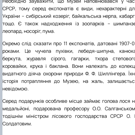
Необхідно зауважити, що Музей наповнювався у час
СРСР, тому серед експонатів є види, нехарактерні дл
України – сибірський козеріг, байкальська нерпа, кабарг
тощо. Є також надходження із зоопарків – шимпанзе
леопард, носоріг, пума.
Окремо слід сказати про 11 експонатів, датовані 1907-0
роками. Це чучела пухівки, лебедя-шипуна, канюка
беркута, журавля сірого, гагарки, тхора степового
коровайки, крука і баклана. Вони належать до колекці
видатного діяча охорони природи Ф. Ф. Шиллінгера. Їхн
історія потрапляння до Музею, на жаль, залишаєтьс
невідомою.
Серед подарунків особливе місце займає голова лося н
медальйоні, подарована професору О.О. Салганськом
тодішнім міністром лісового господарства СРСР О. Г
Солдатовим.