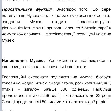
Просвітницька функція.
Внаслідок того, що сере
відвідувачів Музею є ті, які не мають біологічної освіти,
завдання Музею входить продемонструват
різноманітність фауни, природних зон та біотопів Україн
чому також сприяють і фотоілюстрації, розміщені на стін
Музею.
Наповнення Музею.
Усі експонати поділяються н
експозицію та фонди та навчальні експонати.
Експозиційні експонати поділяють на чучела, біогрупи
голови на медальйонах, гнізда птахів, роги копитних, яй
птахів – загалом більше 800 одиниць. Найбільш
представлені птахи: 238 видів, які належать до 22 рядів
Ссавці представлені 50 видами, які належать до 7 рядів.