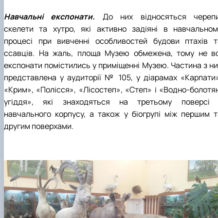
Навчальні експонати.
До них відносяться черепи
скелети та хутро, які активно задіяні в навчальном
процесі при вивченні особливостей будови птахів т
ссавців. На жаль, площа Музею обмежена, тому не вс
експонати помістились у приміщенні Музею. Частина з ни
представлена у аудиторії № 105, у діарамах «Карпати»
«Крим», «Полісся», «Лісостеп», «Степ» і «Водно-болотян
угіддя», які знаходяться на третьому поверсі 
навчального корпусу, а також у біогрупі між першим т
другим поверхами.