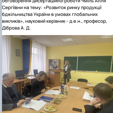
обговорення дисертаційної роботи Чміль Алли
Сторінка аспіранта
Сергіївни на тему: «Розвиток ринку продукції
бджільництва України в умовах глобальних
викликів
», науковий керівник - д.е.н., професор,
Діброва А. Д.