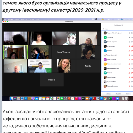
темою якого було організація навчального процесу у
другому (весняному) семестрі 2020-2021 н.р.
У ході засідання обговорювались питання щодо готовності
кафедри до навчального процесу, стан навчально-
методичного забезпечення навчальних дисциплін,
планування наукової і профорієнтаційної роботи, роботи