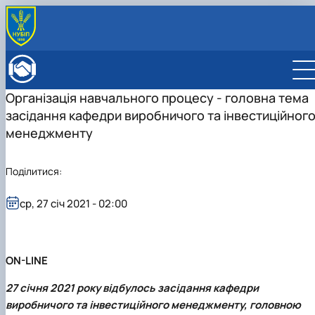
ПРО ФАКУЛЬТЕТ
Історія факультету
КАФЕДРИ
Організація навчального процесу - головна тема
Адміністрація факультету
ОСВІТНЯ ДІЯЛЬНІСТЬ
засідання кафедри виробничого та інвестиційног
Бакалаврат
ВСТУПНИКУ
Магістратура
Загальна інформація
менеджменту
МІЖНАРОДНА ДІЯЛЬНІСТЬ
Розклад
Бакалавр
Міжнародні партнери
ВЧЕНА РАДА
Підготовка аспірантів
Магістр
Міжнародні програми з можливістю отримання
РАДА РОБОТОДАВЦІВ
Поділитися:
Науково-дослідна робота
Доктор філософії (PhD)
подвійних дипломів (Double Degree Pr…
Практичне навчання
Англомовна магістратура/ English speaking MSc
ср, 27 січ 2021 - 02:00
Виховна та спортивна робота
Program in Management
Сенат студентської організації факультету
Стипендія
ON-LINE
27 січня 2021 року відбулось засідання кафедри
виробничого та інвестиційного менеджменту, головною