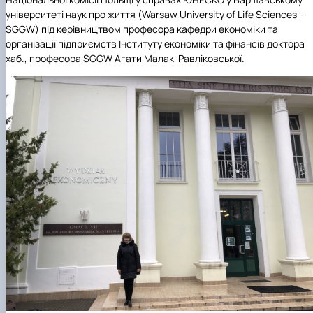
університеті наук про життя (
Warsaw
University
of
Life
Sciences
-
SGGW
) під керівництвом
професора кафедри економіки та
організації підприємств Інституту економіки та фінансів доктора
хаб., професора
SGGW
Агати Малак-Равліковської
.