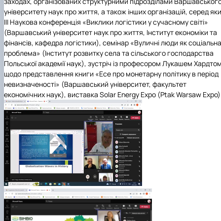
заходах, організованих структурними підрозділами Варшавськог
університету наук про життя, а також інших організацій, серед як
III Наукова конференція «Виклики логістики у сучасному світі»
(Варшавський університет наук про життя, Інститут економіки та
фінансів, кафедра логістики), семінар «Вуличні люди як соціальн
проблема» (Інститут розвитку села та сільського господарства
Польської академії наук), зустріч із професором Лукашем Хардто
щодо представлення книги «Есе про монетарну політику в період
невизначеності» (Варшавський університет, факультет
економічних наук), виставка Solar Energy Expo (Ptak Warsaw Expo)