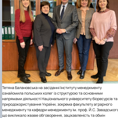
Тетяна Балановська на засіданні Інституту менеджменту
ознайомила польських колег із структурою та основними
напрямами діяльності Національного університету біоресурсів та
природокористування України, зокрема факультету аграрного
менеджменту та кафедри менеджменту ім. проф. Й.С. Завадськог
що викликало жваве обговорення, зацікавленість та обмін