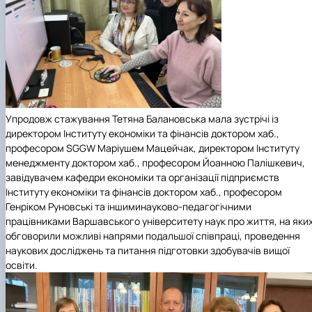
Упродовж стажування
Тетяна Балановська мала зустрічі із
директором Інституту економіки та фінансів доктором хаб.,
професором
SGGW
Маріушем Мацейчак,
директором Інституту
менеджменту доктором хаб., професором Йоанною Палішкевич,
завідувачем кафедри економіки та організації підприємств
Інституту економіки та фінансів доктором хаб., професором
Генріком Руновські та іншиминауково-педагогічними
працівниками
Варшавського університету наук про життя,
на яки
обговорили можливі напрями подальшої співпраці, проведення
наукових досліджень та питання підготовки здобувачів вищої
освіти.