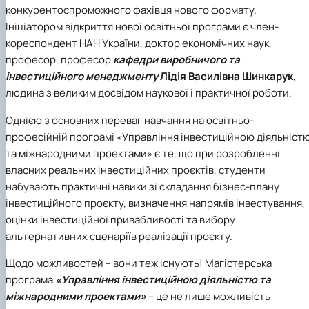
конкурентоспроможного фахівця нового формату.
Ініціатором відкриття нової освітньої програми є член-
кореспондент НАН України, доктор економічних наук,
професор, професор
кафедри виробничого та
інвестиційного менеджменту
Лідія Василівна Шинкарук
,
людина з великим досвідом наукової і практичної роботи.
Однією з основних переваг навчання на освітньо-
професійній програмі «Управління інвестиційною діяльніст
та міжнародними проектами» є те, що при розробленні
власних реальних інвестиційних проєктів, студенти
набувають практичні навики зі складання бізнес-плану
інвестиційного проєкту, визначення напрямів інвестування,
оцінки інвестиційної привабливості та вибору
альтернативних сценаріїв реалізації проєкту.
Щодо можливостей – вони теж існують! Магістерська
програма
«Управління інвестиційною діяльністю та
міжнародними проектами»
– це не лише можливість