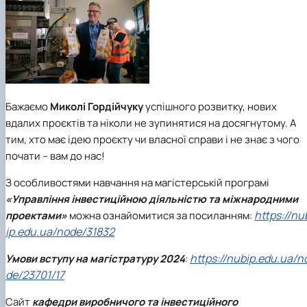
Бажаємо
Миколі Гордійчуку
успішного розвитку, нових
вдалих проєктів та ніколи не зупинятися на досягнутому. А
тим, хто має ідею проєкту чи власної справи і не знає з чого
почати – вам до нас!
З особливостями навчання на магістерській програмі
«Управління інвестиційною діяльністю та міжнародними
https://nu
проектами»
можна ознайомитися за посиланням:
ip.edu.ua/node/31832
https://nubip.edu.ua/n
Умови вступу на магістратуру 2024
:
de/23701/17
Сайт
кафедри виробничого та інвестиційного