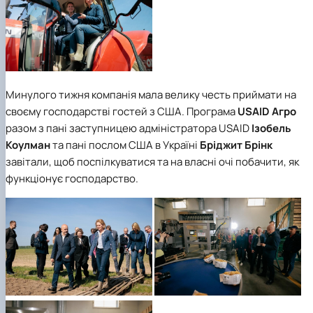
Минулого тижня компанія мала велику честь приймати на
своєму господарстві гостей з США. Програма
USAID Агро
разом з пані заступницею адміністратора USAID
Ізобель
Коулман
та пані послом США в Україні
Бріджит Брінк
завітали, щоб поспілкуватися та на власні очі побачити, як
функціонує господарство.