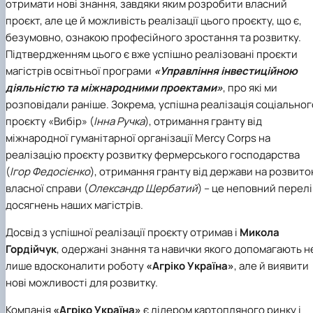
отримати нові знання, завдяки яким розробити власний
проєкт, але це й можливість реалізації цього проєкту, що є,
безумовно, ознакою професійного зростання та розвитку.
Підтвердженням цього є вже успішно реалізовані проєкти
магістрів освітньої програми
«Управління інвестиційною
діяльністю та міжнародними проектами»
, про які ми
розповідали раніше. Зокрема, успішна реалізація соціальног
проєкту
«Вибір»
(
Інна Ручка
)
, отримання гранту від
міжнародної гуманітарної організації Mercy Corps на
реалізацію проєкту розвитку фермерського господарства
(
Ігор Федосієнко
), отримання гранту від держави на розвито
власної справи (
Олександр Щербатий
) – це неповний перелі
досягнень наших магістрів.
Досвід з успішної реалізації проєкту отримав і
Микола
Гордійчук
, одержані знання та навички якого допомагають н
лише вдосконалити роботу
«Агріко Україна»
, але й виявити
нові можливості для розвитку.
Компанія
«Агріко Україна»
є лідером картопляного ринку і