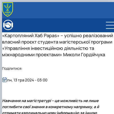
ПРО ФАКУЛЬТЕТ
Історія факультету
КАФЕДРИ
«Картопляний Хаб Papas» – успішно реалізований
Адміністрація факультету
ОСВІТНЯ ДІЯЛЬНІСТЬ
власний проєкт студента магістерської програми
Бакалаврат
ВСТУПНИКУ
Магістратура
Загальна інформація
«Управління інвестиційною діяльністю та
МІЖНАРОДНА ДІЯЛЬНІСТЬ
Розклад
Бакалавр
Міжнародні партнери
ВЧЕНА РАДА
міжнародними проектами» Миколи Гордійчука
Підготовка аспірантів
Магістр
Міжнародні програми з можливістю отримання
РАДА РОБОТОДАВЦІВ
Науково-дослідна робота
Доктор філософії (PhD)
подвійних дипломів (Double Degree Pr…
Поділитися:
Практичне навчання
Англомовна магістратура/ English speaking MSc
Виховна та спортивна робота
Program in Management
Сенат студентської організації факультету
пн, 13 тра 2024 - 03:00
Стипендія
Навчання на магістратурі – це можливість не лише
поглибити свої знання в конкретному напрямку, а й
отримати кардинально нову інформацію за іншою