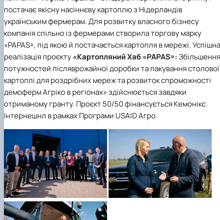
постачає якісну насіннєву картоплю з Нідерландів
українським фермерам. Для розвитку власного бізнесу
компанія спільно із фермерами створила торгову марку
«PAPAS», під якою й постачається картопля в мережі. Успішн
реалізація проєкту
«Картопляний Хаб «PAPAS»:
Збільшенн
потужностей післяврожайної доробки та пакування столової
картоплі для роздрібних мереж та розвиток спроможності
демоферм Агріко в регіонах» здійснюється завдяки
отриманому гранту. Проєкт 50/50 фінансується Кемонікс
Інтернешнл в рамках Програми USAID Агро.