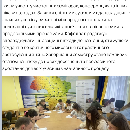
Сторінка аспіранта
взяли участь у численних семінарах, конференціях та інших
цікавих заходах. Завдяки спільним зусиллям вдалося досягт
значних успіхів у вивченні міжнародної економіки та
подоланні сучасних викликів, пов'язаних з фінансовими та
продовольчими проблемами. Кафедра продовжує
впроваджувати інноваційні підходи до навчання, стимулююч
студентів до критичного мислення та практичного
застосування знань. Завершення семестру стане важливим
етапом на шляху до нових досягнень та професійного
зростання для всіх учасників навчального процесу.