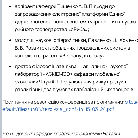
аспірант кафедри Тишечко А. В. Підходи до
запровадження електронної платформи Єдиної
державної електронної системи управління галуззю
рибного господарства «єРиба»;
молодші наукові співробітники, Павленко І. І., Хоменк
В. В. Розвиток глобальних продовольчих систем в
контексті стратегії «Від лану до столу»;
доктор філософії, завідувач навчально-наукової
лабораторії «AGMEMOD» кафедри глобальної
економіки Яцун А. Г. Регулювання ринку продукції
равликівництва в умовах глобалізаційних процесів.
sites/
Посилання на резолюцію конференції за покликанням:
efault/files/u404/rezolyzia_conf-14-15-03-24.pdf
к.е.н., доцент кафедри глобальної економіки Наталія