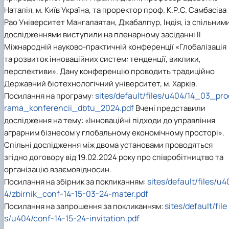
Сторінка аспіранта
Наталія, м. Київ Україна, та проректор проф. К.Р.С. Самбасіва
Рао Університет Мангалаятан, Джабалпур, Індія, із спільним
дослідженнями виступили на пленарному засіданні ІІ
Міжнародній науково-практичній конференції «Глобалізація
та розвиток інноваційних систем: тенденції, виклики,
перспективи». Дану конференцію проводить традиційно
Державний біотехнологічний університет, м. Харків.
sites/default/files/u404/14_03_pro
Посилання на програму:
rama_konferencii_dbtu_2024.pdf
Вчені представили
дослідження на тему: «Інноваційні підходи до управління
аграрним бізнесом у глобальному економічному просторі».
Спільні дослідження між двома установами проводяться
згідно договору від 19.02.2024 року про співробітництво та
організацію взаємовідносин.
sites/default/files/u4
Посилання на збірник за покликанням:
4/zbirnik_conf-14-15-03-24-mater.pdf
sites/default/file
Посилання на запрошення за покликанням:
s/u404/conf-14-15-24-invitation.pdf