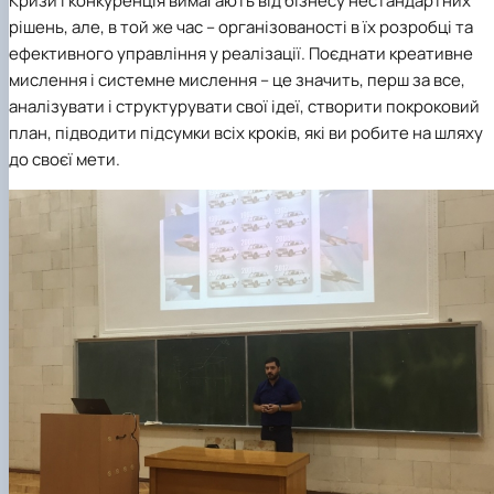
Кризи і конкуренція вимагають від бізнесу нестандартних
рішень, але, в той же час – організованості в їх розробці та
ефективного управління у реалізації. Поєднати креативне
мислення і системне мислення – це значить, перш за все,
аналізувати і структурувати свої ідеї, створити покроковий
план, підводити підсумки всіх кроків, які ви робите на шляху
до своєї мети.