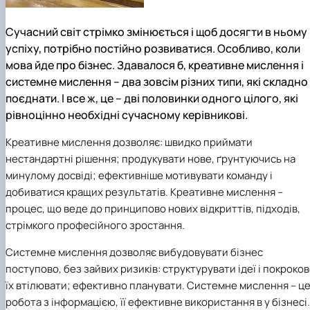
Сучасний світ стрімко змінюється і щоб досягти в ньому
успіху, потрібно постійно розвиватися.
Особливо, коли
мова йде про бізнес. Здавалося б, креативне мислення і
системне мислення – два зовсім різних типи, які складно
поєднати. І все ж, це – дві половинки одного цілого, які
рівноцінно необхідні сучасному керівникові.
Креативне мислення дозволяє: швидко приймати
нестандартні рішення; продукувати нове, ґрунтуючись на
минулому досвіді; ефективніше мотивувати команду і
добиватися кращих результатів. Креативне мислення –
процес, що веде до принципово нових відкриттів, підходів,
стрімкого професійного зростання.
Системне мислення дозволяє вибудовувати бізнес
поступово, без зайвих ризиків: структурувати ідеї і покроко
їх втілювати; ефективно планувати. Системне мислення – ц
робота з інформацією, її ефективне використання в у бізнесі.