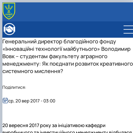
ПРО ФАКУЛЬТЕТ
Історія факультету
КАФЕДРИ
Генеральний директор благодійного фонду
Адміністрація факультету
ОСВІТНЯ ДІЯЛЬНІСТЬ
«Інноваційні технології майбутнього» Володимир
Бакалаврат
ВСТУПНИКУ
Магістратура
Загальна інформація
Вовк – студентам факультету аграрного
МІЖНАРОДНА ДІЯЛЬНІСТЬ
Розклад
Бакалавр
Міжнародні партнери
ВЧЕНА РАДА
менеджменту: Як поєднати розвиток креативного 
Підготовка аспірантів
Магістр
Міжнародні програми з можливістю отримання
РАДА РОБОТОДАВЦІВ
системного мислення?
Науково-дослідна робота
Доктор філософії (PhD)
подвійних дипломів (Double Degree Pr…
Практичне навчання
Англомовна магістратура/ English speaking MSc
Виховна та спортивна робота
Program in Management
Поділитися:
Сенат студентської організації факультету
Стипендія
ср, 20 вер 2017 - 03:00
20 вересня 2017 року за ініціативою кафедри
виробничого та інвестиційного менеджменту відбулася