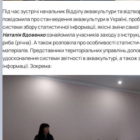
Під час зустрічі начальник Відділу аквакультури та відт
повідомила про стан ведення аквакультури в Україні, про
системи збору статистичної інформації, якісні зміни самої
Наталія Вдовенко
ознайомила учасників заходу з інструк
риба (річна). А також розповіла про особливості статистич
матеріалів. Представники територіальних управлінь допов
удосконалення системи звітності в аквакультурі, а також 
інформації. Зокрема: