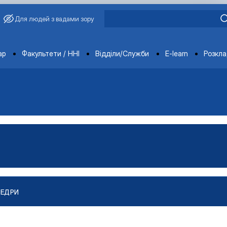
Для людей з вадами зору
ments
ар
Факультети / ННІ
Відділи/Служби
E-learn
Розкл
ФЕДРИ