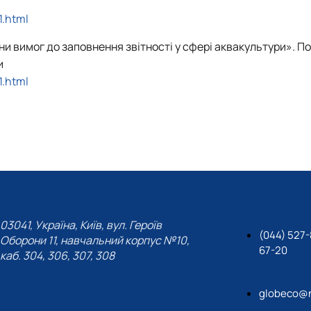
.html
ни вимог до заповнення звітності у сфері аквакультури». П
и
.html
03041, Україна, Київ, вул. Героїв
(044) 527-
Оборони 11, навчальний корпус №10,
67-20
каб. 304, 306, 307, 308
globeco@n