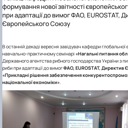
Офіційні документи
Навчально-методична робота
Буклети освітніх програм
Конференції
формування нової звітності європейськог
Тематика магістерських
Курс мікрокваліфікацій "Навігатор з аквафермерства"
при адаптації до вимог ФАО, EUROSTAT, Д
Гостьові лекції ОПП "Міжнародна економіка"
AquaNova-SMART
Європейського Союзу
Практична підготовка
Digital-Twin-університету
Співпраця з підприємствами, установами, організація
План дій з гендерної рівності та рівних можливостей
Академічна мобільність
Науковий гурток "Глобалізація та європейська інтегра
Академічна доброчесність
Науковий гурток "Міжнародна економіка"
В останній декаді вересня завідувач кафедри глобальної
Неформальна освіта
Міжнародна діяльність
навчально-практичному семінарі
«Нагальні питання облі
Інклюзивне середовище
Сторінка аспіранта
Державного агентства рибного господарства України з пит
Психологічна підтримка
риби при адаптації до вимог
ФАО, EUROSTAT, Директив 
«Прикладні рішення забезпечення конкурентоспромож
національної економіки»
.