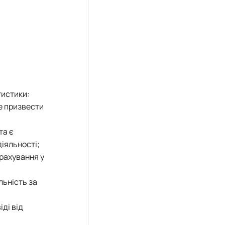
тистики:
е призвести
та є
іяльності;
врахування у
льність за
ді від