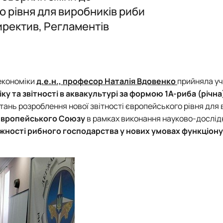
Обговорення ОП
Обговорення ОП
ОС "Магістр"
о рівня для виробників риби
иректив, Регламентів
ми
ція"
 економіки
д.е.н., професор Наталія Вдовенко
прийняла уч
ку та звітності в аквакультурі за формою 1А-риба (річна
ань розроблення нової звітності європейського рівня для 
Європейського Союзу
в рамках виконання науково-дослід
ності рибного господарства у нових умовах функціон