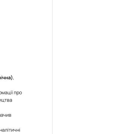
річна)
,
рмації про
ництва
начив
налітичні