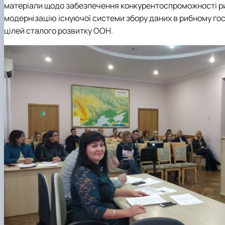
матеріали щодо забезпечення конкурентоспроможності риб
модернізацію існуючої системи збору даних в рибному го
цілей сталого розвитку ООН.