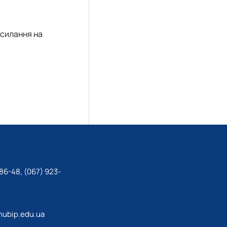
осилання на
86-48, (067) 923-
ubip.edu.ua