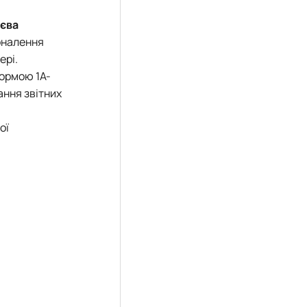
єва
коналення
ері.
формою 1А-
ання звітних
ої