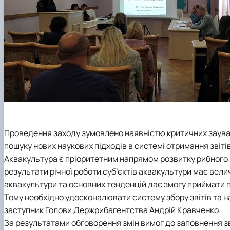
Проведення заходу зумовлено наявністю критичних заув
пошуку нових наукових підходів в системі отримання звіті
Аквакультура є пріоритетним напрямом розвитку рибного г
результати річної роботи суб’єктів аквакультури має ве
аквакультури та основних тенденцій дає змогу приймати п
Тому необхідно удосконалювати систему збору звітів та н
заступник Голови Держрибагентства Андрій Кравченко.
За результатами обговорення змін вимог до заповнення зв