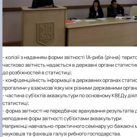
- колізії з наданням форми звітності 1А-риба (річна) те
частково звітність надається в державні органи статист
до розбіжностей в статистиці;
- конфіденційність інформації в державних органах стати
прогалини у взаємозв’язку між різними державними органа
- частина суб’єктів аквакультури по основному КВЕДу дія
статистиці;
- форма звітності не передбачає врахування результатів д
неподання форм звітності суб’єктами аквакультури.
Наприкінці навчально-практичного семінару усі бажаючі ма
науковців та фахівців галузі рибного господарства.