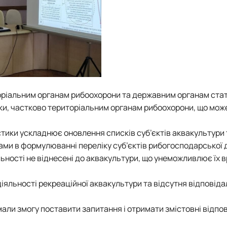
риторіальним органам рибоохорони та державним органам ста
ики, частково територіальним органам рибоохорони, що мож
стики ускладнює оновлення списків суб’єктів аквакультури 
ми в формулюванні переліку суб’єктів рибогосподарської д
льності не віднесені до аквакультури, що унеможливлює їх 
іяльності рекреаційної аквакультури та відсутня відповіда
ли змогу поставити запитання і отримати змістовні відпові