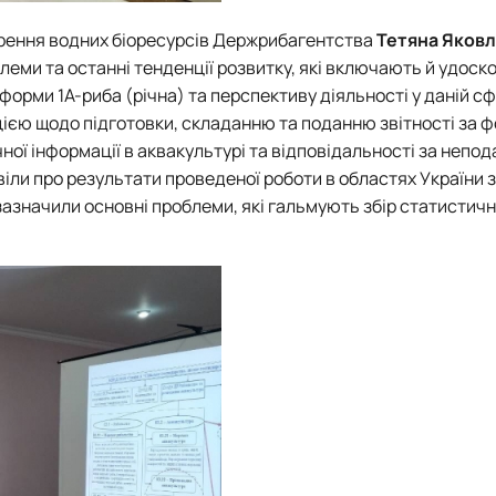
ворення водних біоресурсів Держрибагентства
Тетяна Яковл
блеми та останні тенденції розвитку, які включають й удос
 форми 1А-риба (річна) та перспективу діяльності у даній сф
цією щодо підготовки, складанню та поданню звітності за 
ної інформації в аквакультурі та відповідальності за непод
іли про результати проведеної роботи в областях України з
зазначили основні проблеми, які гальмують збір статистичн