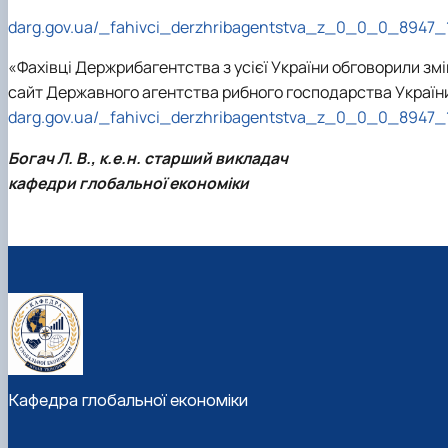
darg.gov.ua/_fahivci_derzhribagentstva_z_0_0_0_8947_1
«Фахівці Держрибагентства з усієї України обговорили змі
сайт Державного агентства рибного господарства Україн
darg.gov.ua/_fahivci_derzhribagentstva_z_0_0_0_8947_1
Богач Л. В., к.е.н. старший викладач
кафедри глобальної економіки
Кафедра глобальної економіки