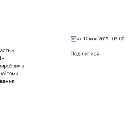
чт, 17 жов 2019 - 03:00
асть у
Поділитися:
)»
виробників
ної теми
ування