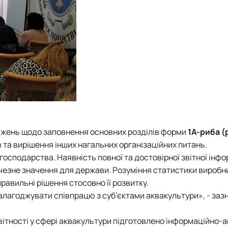
ажень щодо заповнення основних розділів форми
1А-риба (
в та вирішення інших нагальних організаційних питань.
осподарства. Наявність повної та достовірної звітної інфо
личезне значення для держави. Розуміння статистики вироб
равильні рішення стосовно її розвитку.
алагоджувати співпрацю з суб’єктами аквакультури», - заз
ітності у сфері аквакультури підготовлено інформаційно-а