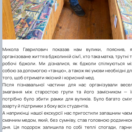
Микола Гаврилович показав нам вулики, пояснив, я
організоване життя в бджолиній сім’ї, хто така матка, трутні 
робочі бджоли. Ми дізналися, як бджоли спілкуються мі
собою за допомогою «танцю», а також які умови необхідні д
того, щоб отримати якісний і корисний мед.
Після пізнавальної частини для нас організували весел
змагання між старостою групи та його замісником — ї
потрібно було збити рамки для вуликів. Було багато сміх
азарту й підтримки з боку всіх студентів.
А наприкінці нашої екскурсії нас пригостили запашним чаєм
смачним медом, який, без сумніву, став головною родзинк
дня. Ця подорож залишила по собі теплі спогади, гарни