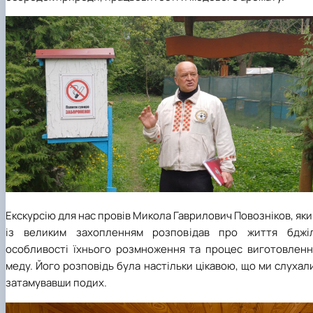
Екскурсію для нас провів Микола Гаврилович Повозніков, як
із великим захопленням розповідав про життя бджіл
особливості їхнього розмноження та процес виготовленн
меду. Його розповідь була настільки цікавою, що ми слухал
затамувавши подих.