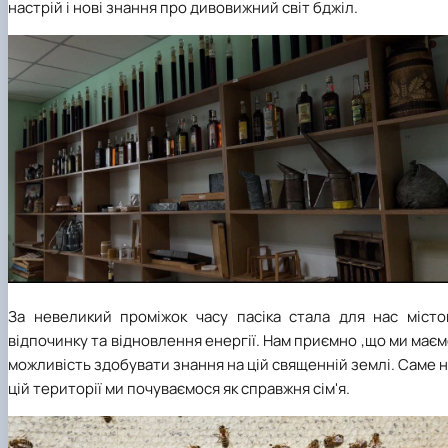
настрій і нові знання про дивовижний світ бджіл.
За невеликий проміжок часу пасіка стала для нас місто
відпочинку та відновлення енергії. Нам приємно ,що ми має
можливість здобувати знання на цій священній землі. Саме 
цій території ми почуваємося як справжня сім'я.