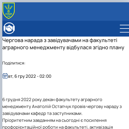
ПРО ФАКУЛЬТЕТ
Історія факультету
КАФЕДРИ
Чергова нарада з завідувачами на факультеті
Адміністрація факультету
ОСВІТНЯ ДІЯЛЬНІСТЬ
аграрного менеджменту відбулася згідно плану
Бакалаврат
ВСТУПНИКУ
Магістратура
Загальна інформація
МІЖНАРОДНА ДІЯЛЬНІСТЬ
Розклад
Бакалавр
Міжнародні партнери
ВЧЕНА РАДА
Поділитися:
Підготовка аспірантів
Магістр
Міжнародні програми з можливістю отримання
РАДА РОБОТОДАВЦІВ
Науково-дослідна робота
Доктор філософії (PhD)
подвійних дипломів (Double Degree Pr…
вт, 6 гру 2022 - 02:00
Практичне навчання
Англомовна магістратура/ English speaking MSc
Виховна та спортивна робота
Program in Management
Сенат студентської організації факультету
Стипендія
6 грудня 2022 року декан факультету аграрного
менеджменту Анатолій Остапчук провів чергову нараду з
завідувачами кафедр та заступниками.
Пріоритетним завданням на сьогодні є посилення
профорієнтаційної роботи на факультеті, активізація