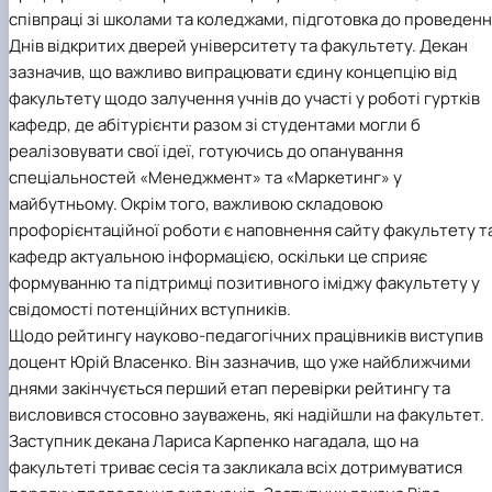
співпраці зі школами та коледжами, підготовка до проведен
Днів відкритих дверей університету та факультету. Декан
зазначив, що важливо випрацювати єдину концепцію від
факультету щодо залучення учнів до участі у роботі гуртків
кафедр, де абітурієнти разом зі студентами могли б
реалізовувати свої ідеї, готуючись до опанування
спеціальностей «Менеджмент» та «Маркетинг» у
майбутньому. Окрім того, важливою складовою
профорієнтаційної роботи є наповнення сайту факультету т
кафедр актуальною інформацією, оскільки це сприяє
формуванню та підтримці позитивного іміджу факультету у
свідомості потенційних вступників.
Щодо рейтингу науково-педагогічних працівників виступив
доцент Юрій Власенко. Він зазначив, що уже найближчими
днями закінчується перший етап перевірки рейтингу та
висловився стосовно зауважень, які надійшли на факультет.
Заступник декана Лариса Карпенко нагадала, що на
факультеті триває сесія та закликала всіх дотримуватися