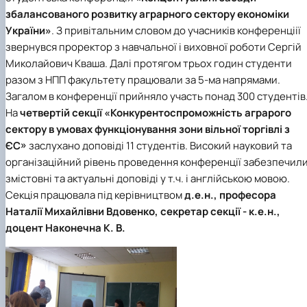
Сторінка аспіранта
збалансованого розвитку аграрного сектору економіки
України»
. З привітальним словом до учасників конференціії
звернувся проректор з навчальної і виховної роботи Сергій
Миколайович Кваша. Далі протягом трьох годин студенти
разом з НПП факультету працювали за 5-ма напрямами.
Загалом в конференції прийняло участь понад 300 студентів
На
четвертій секції «Конкурентоспроможність аграрого
сектору в умовах функціонування зони вільної торгівлі з
ЄС»
заслухано доповіді 11 студентів. Високий науковий та
організаційний рівень проведення конференції забезпечил
змістовні та актуальні доповіді у т.ч. і англійською мовою.
Секція працювала під керівництвом
д.е.н., професора
Наталії Михайлівни Вдовенко, секретар секції - к.е.н.,
доцент Наконечна К. В.