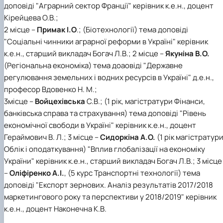
доповіді "Аграрний сектор Франції" керівник к.е.н., доцент
Кірейцева О.В.;
2 місце –
Примак І.О
.; (Біотехнології) тема доповіді
"Соціальні чинники аграрної реформи в Україні" керівник
к.е.н., старший викладач Богач Л.В.; 2 місце –
Якуніна В.О.
(Регіональна економіка) тема доаовіді "Державне
регулювання земельних і водних ресурсів в Україні" д.е.н.,
професор Вдовенко Н. М.;
3місце –
Войцехівська
С.В.; (1 рік, магістратури Фінанси,
банківська справа та страхування) тема доповіді "Рівень
економічної свободи в Україні" керівник к.е.н., доцент
Гераймович В. Л.; 3 місце –
Сидоркіна А.О.
(1 рік магістратур
Облік і оподаткування) "Вплив глобалізації на економіку
України" керівник к.е.н., старший викладач Богач Л.В.; 3 місце
–
Оліфіренко А.І.
, (5 курс Транспортні технології) тема
доповіді "Експорт зернових. Аналіз результатів 2017/2018
маркетингового року та перспективи у 2018/2019" керівник
к.е.н., доцент Наконечна К.В.