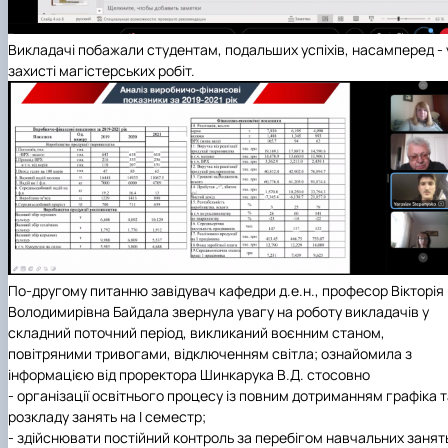
Викладачі побажали студентам, подальших успіхів, насамперед - 
захисті магістерських робіт.
По-другому питанню завідувач кафедри д.е.н., професор Вікторія
Володимирівна Байдала звернула увагу на роботу викладачів у
складний поточний період, викликаний воєнним станом,
повітряними тривогами, відключенням світла; ознайомила з
інформацією від проректора Шинкарука В.Д. стосовно
- організації освітнього процесу із повним дотриманням графіка 
розкладу занять на І семестр;
- здійснювати постійний контроль за перебігом навчальних занят