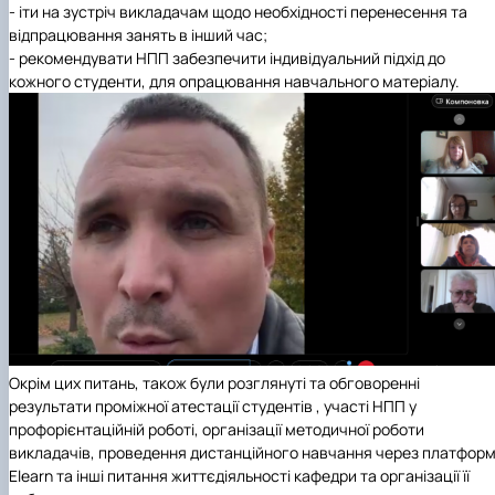
- іти на зустріч викладачам щодо необхідності перенесення та
відпрацювання занять в інший час;
- рекомендувати НПП забезпечити індивідуальний підхід до
кожного студенти, для опрацювання навчального матеріалу.
Окрім цих питань, також були розглянуті та обговоренні
результати проміжної атестації студентів , участі НПП у
профорієнтаційній роботі, організації методичної роботи
викладачів, проведення дистанційного навчання через платфор
Elearn та інші питання життєдіяльності кафедри та організації її