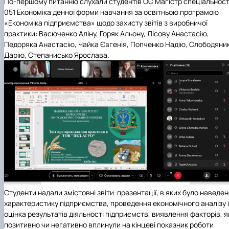
По-першому питанню слухали студентів ОС Магістр спеціальност
051 Економіка денної форми навчання за освітньою програмою
«Економіка підприємства» щодо захисту звітів з виробничої
практики: Васюченко Аліну, Горяк Альону, Лісову Анастасію,
Педоряка Анастасію, Чайка Євгенія, Попченко Надію, Слободяни
Дарію, Степанисько Ярослава.
Студенти надали змістовні звіти-презентації, в яких було наведе
характеристику підприємства, проведення економічного аналізу і
оцінка результатів діяльності підприємств, виявлення факторів, я
позитивно чи негативно вплинули на кінцеві показник роботи