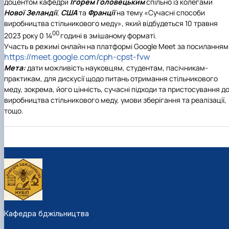
доцентом кафедри
Ігорем Головецьким
спільно із колегами
Нової Зеландії
,
США
та
Франції
на тему
«Сучасні способи
виробництва стільникового меду»
, який відбудеться
10 травня
00
2023 року 0 14
годині в змішаному форматі.
Участь в режимі онлайн на платформі Google Meet за посиланням
https://meet.google.com/cph-cpst-fvw
Мета:
дати можливість науковцям, студентам, пасічникам-
практикам, для дискусії щодо питань отримання стільникового
меду, зокрема, його цінність, сучасні підходи та пристосування д
виробництва стільникового меду, умови зберігання та реалізації,
тощо.
Кафедра бджільництва