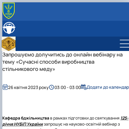
ПРО КАФЕДРУ
Історія кафедри
СКЛАД КАФЕДРИ
Співпраця з роботодавцями
ОСВІТНЯ ДІЯЛЬНІСТЬ
Навчальні лабораторії
Навчальні лабораторії
НАУКОВА ДІЯЛЬНІСТЬ
Можливості працевлаштування
Робочі програми
Наукова робота
Запрошуємо долучитись до онлайн вебінару на
МІЖНАРОЖНА ДІЯЛЬНІСТЬ
Практика студентів
Дорадча діяльність
тему «Сучасні способи виробництва
Сертифікатні курси
Гурток "Бджільництво"
стільникового меду»
Тематики бакалаврських робіт
Штучне виведення бджолиних маток
Аспірантура
Головна
Тематики магістерських робіт
Члени наукового гуртка
Нормативно-правове забезпечення
Фотогалерея
План роботи гуртка
Сторінка аспіранта
Додати до календар
26 квітня 2023 року
03:00 - 03:00
Звіт про роботу гуртка
Кафедра бджільництва
в рамках підготовки до святкування
125-
річчя НУБіП України
запрошує на науково-освітній вебінар з