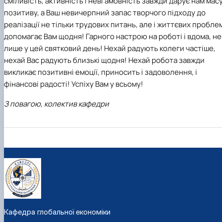
сміливість, активність і невгамовність завжди дарує нам мас
позитиву, а Ваш невичерпний запас творчого підходу до
реалізації не тільки трудових питань, але і життєвих пробле
допомагає Вам щодня! Гарного настрою на роботі і вдома, не
лише у цей святковий день! Нехай радують колеги частіше,
нехай Вас радують близькі щодня! Нехай робота завжди
викликає позитивні емоції, приносить і задоволення, і
фінансові радості! Успіху Вам у всьому!
З повагою, колектив кафедри
Кафедра глобальної економіки