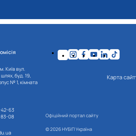
омісія
м. Київ вул.
шлях, буд. 19,
Карта сайт
пус № 1, кімната
-42-63
Офіційний портал сайту
-83-08
© 2026 НУБІП Україна
du.ua