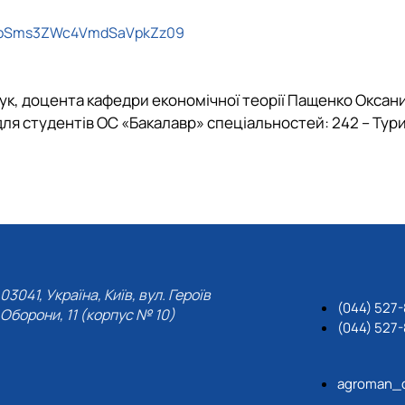
ZlhoSms3ZWc4VmdSaVpkZz09
аук, доцента кафедри економічної теорії Пащенко Оксан
ля студентів ОС «Бакалавр» спеціальностей: 242 – Тури
03041, Україна, Київ, вул. Героїв
(044) 527-
Оборони, 11 (корпус № 10)
(044) 527-
agroman_