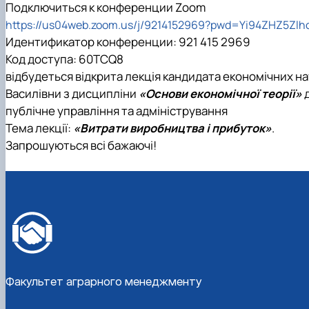
Виховна та спортивна робота
Подключиться к конференции Zoom
Сенат студентської організації факультету
https://us04web.zoom.us/j/9214152969?pwd=Yi94ZHZ5
Стипендія
Идентификатор конференции: 921 415 2969
Код доступа: 60TCQ8
відбудеться відкрита лекція кандидата економічних н
Василівни з дисципліни
«Основи економічної теорії»
д
публічне управління та адміністрування
Тема лекції:
«Витрати виробництва і прибуток»
.
Запрошуються всі бажаючі!
Факультет аграрного менеджменту