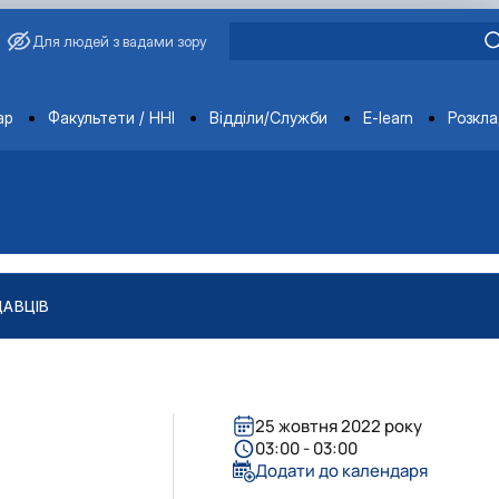
Для людей з вадами зору
ments
ар
Факультети / ННІ
Відділи/Служби
E-learn
Розкл
ДАВЦІВ
25 жовтня 2022 року
03:00 - 03:00
Додати до календаря