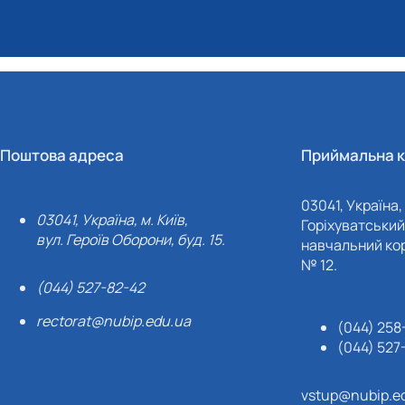
Поштова адреса
Приймальна к
03041, Україна, 
03041, Україна, м. Київ,
Горіхуватський 
вул. Героїв Оборони, буд. 15.
навчальний кор
№ 12.
(044) 527-82-42
rectorat@nubip.edu.ua
(044) 258
(044) 527
vstup@nubip.e