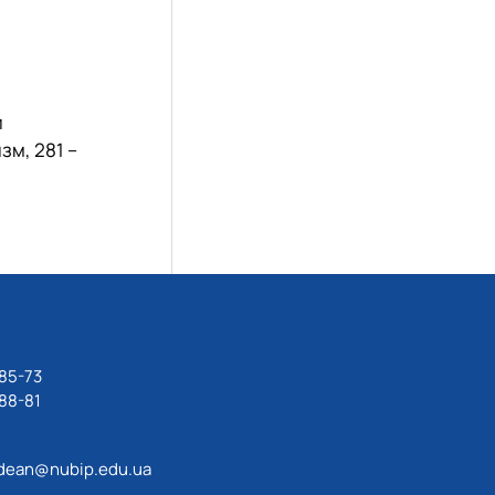
и
зм, 281 –
85-73
88-81
dean@nubip.edu.ua