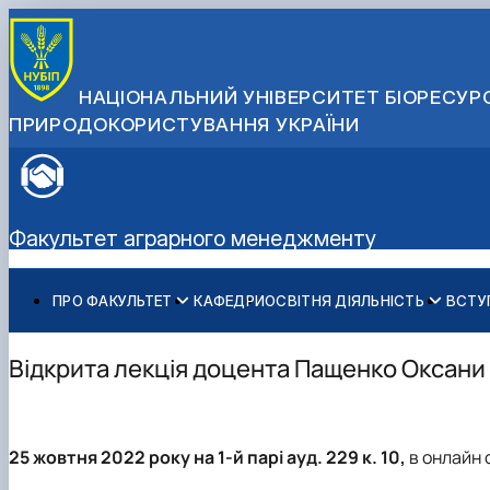
НАЦІОНАЛЬНИЙ УНІВЕРСИТЕТ БІОРЕСУРС
ПРИРОДОКОРИСТУВАННЯ УКРАЇНИ
Факультет аграрного менеджменту
ПРО ФАКУЛЬТЕТ
КАФЕДРИ
ОСВІТНЯ ДІЯЛЬНІСТЬ
ВСТУ
Історія факультету
Бакалаврат
Загальна інформація
Міжнародні партнери
Адміністрація факультету
Магістратура
Бакалавр
Міжнародні програми з можливістю отримання подвійн
Відкрита лекція доцента Пащенко Оксани
Розклад
Магістр
Англомовна магістратура/ English speaking MSc Progr
Підготовка аспірантів
Доктор філософії (PhD)
Науково-дослідна робота
25 жовтня 2022 року на 1-й парі ауд. 229 к. 10,
в онлайн
Практичне навчання