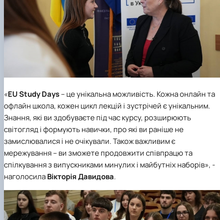
«
EU Study Days
– це унікальна можливість. Кожна онлайн та
офлайн школа, кожен цикл лекцій і зустрічей є унікальним.
Знання, які ви здобуваєте під час курсу, розширюють
світогляд і формують навички, про які ви раніше не
замислювалися і не очікували. Також важливим є
мережування – ви зможете продовжити співпрацю та
спілкування з випускниками минулих і майбутніх наборів», -
наголосила
Вікторія Давидова
.