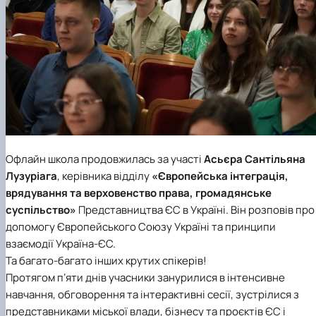
Офлайн школа продовжилась за участі
Асьєра Сантільяна
Лузуріага
, керівника відділу
«Європейська інтеграція,
врядування та верховенство права, громадянське
суспільство»
Представництва ЄС в Україні. Він розповів про
допомогу Європейського Союзу Україні та принципи
взаємодії Україна-ЄС.
Та багато-багато інших крутих спікерів!
Протягом пʼяти днів учасники занурилися в інтенсивне
навчання, обговорення та інтерактивні сесії, зустрілися з
представниками міської влади, бізнесу та проєктів ЄС і