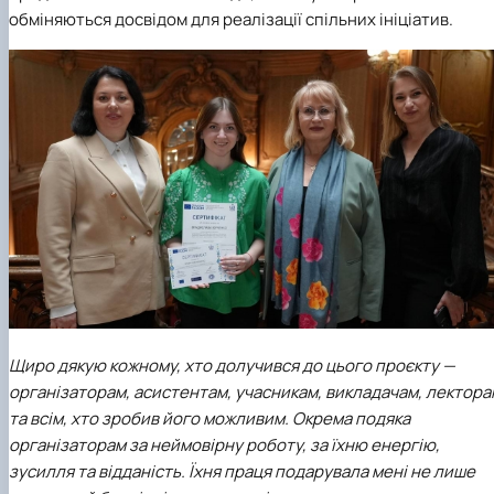
обміняються досвідом для реалізації спільних ініціатив.
Щиро дякую кожному, хто долучився до цього проєкту —
організаторам, асистентам, учасникам, викладачам, лектора
та всім, хто зробив його можливим. Окрема подяка
організаторам за неймовірну роботу, за їхню енергію,
зусилля та відданість. Їхня праця подарувала мені не лише