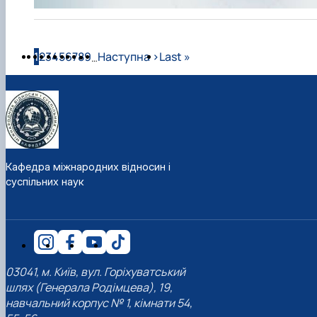
Розбивка на сторінки
Сторінка
Сторінка
Сторінка
Сторінка
Сторінка
Сторінка
Сторінка
Сторінка
Сторінка
Наступна сторінка
Остання сторінка
1
2
3
4
5
6
7
8
9
Наступна ›
Last »
…
Кафедра міжнародних відносин і
суспільних наук
03041, м. Київ, вул. Горіхуватський
шлях (Генерала Родімцева), 19,
навчальний корпус № 1, кімнати 54,