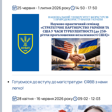
Підготовка до вступу в аспірантуру
Інформація і політика
Правила прийому 2026
25 червня - 1 липня 2026 року
14:50 - 17:50
HistoryEU
Контактні дані
Профорієнтаційна діяльність
Профорієнтаційна робота
Дні відкритих дверей
Готуємося до вступу до магістратури: ЄФВВ з нами
легко!
28 квітня - 16 червня 2026 року
09:02 - 12:03